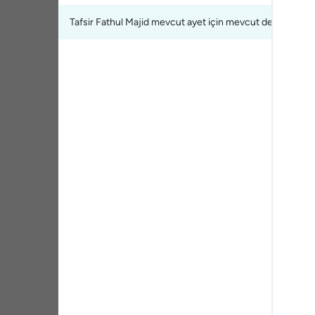
Portu
Tafsir Fathul Majid mevcut ayet için mevcut değil.
русск
Shqip
ภาษา
Türkç
اردو
简体
Melay
Españ
Kiswah
Tiếng 