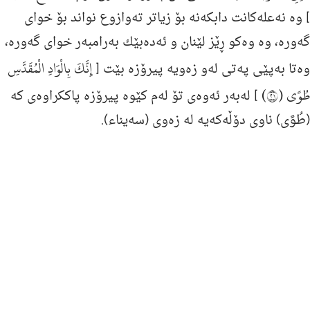
] وه‌ نه‌عله‌كانت دابكه‌نه‌ بۆ زیاتر ته‌وازوع نواند بۆ خوای
گه‌وره‌، وه‌ وه‌كو ڕێز لێنان و ئه‌ده‌بێك به‌رامبه‌ر خوای گه‌وره‌،
إِنَّكَ بِالْوَادِ الْمُقَدَّسِ
وه‌تا به‌پێى په‌تى له‌و زه‌ویه‌ پیرۆزه‌ بێت [
طُوًى (١٢)
] له‌به‌ر ئه‌وه‌ی تۆ له‌م كێوه‌ پیرۆزه‌ پاككراوه‌ی كه‌
(طُوًى) ناوی دۆڵه‌كه‌یه‌ له‌ زه‌وی (سه‌یناء).