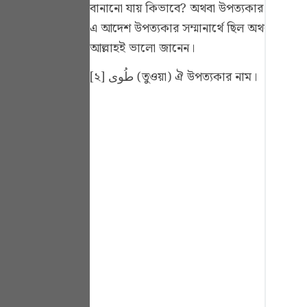
বানানো যায় কিভাবে? অথবা উপত্যকার পবিত্রতার
Portu
এ আদেশ উপত্যকার সম্মানার্থে ছিল অথবা যাতে 
русск
আল্লাহই ভালো জানেন।
Shqip
[২] طُوى (তুওয়া) ঐ উপত্যকার নাম।
ภาษา
Türkç
اردو
简体
Melay
Españ
Kiswah
Tiếng 