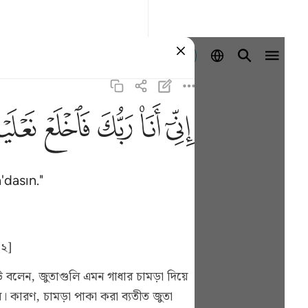
Giriş yap
ﲺ
ﲻ
ﲼ
ﲽ
ﲾ
'dasın."
[২]
 বলেন, জুতাগুলি এমন গাধার চামড়া দিয়ে
য়। কারণ, চামড়া পাকা করা ব্যতীত জুতা