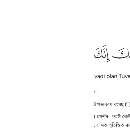
çin
Giriş yap
h
ﲿ
ﳀ
ﳁ
ﳂ
ﳃ
ان
إِنِّىٓ أَنَا۠ رَب
dakileri çıkar; çünkü sen, kutsal bir vadi olan Tuva
ف
is
hul Majid
Tafsir Abu Bakr Zakaria
Tafseer Ibn Kathir
esia
ার জুতা খুলে ফেল,[১] কারণ তুমি পবিত্র তুওয়া উপত্যকায় রয়েছ।’ 
no
ল যে, এতে আছে বিনয়ের প্রকাশ ও অধিক সম্মান প্রদর্শন। কেউ কেউ
িশেষ পদ্ধতিতে পাকা করার পরই পবিত্র হয়। কিন্তু এ মত সুচিন্তিত ন