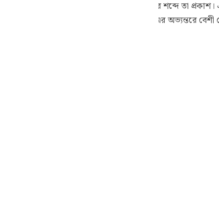
 কারণে জুতা খুলতে বলা হয়েছিল; যেমন কুরআনের শব্দে তা প্রকাশ।
guês
উপত্যকার পবিত্রতার প্রভাব খালি পায়ে মূসা (আঃ)-এর অভ্যন্তরে বে
ий
ไทย
e
中文
u
ol
ili
Việt