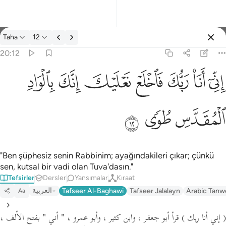
Tefsir: Taha 20:12
Taha
12
Giriş yap
20:12
اني انا ربك فاخلع نعليك انك بالواد المقدس طوى ١٢
ﲺ
ﲻ
ﲼ
ﲽ
ﲾ
ﲿ
ﳀ
إِنِّىٓ أَنَا۠ رَبُّكَ فَٱخْلَعْ نَعْلَيْكَ ۖ إِنَّكَ بِٱلْوَادِ ٱلْمُقَدَّسِ طُوًۭى ١٢
ﳁ
ﳂ
ﳃ
"Ben şüphesiz senin Rabbinim; ayağındakileri çıkar; çünkü
sen, kutsal bir vadi olan Tuva'dasın."
Tefsirler
Dersler
Yansımalar
Kıraat
العربية
Tafseer Al-Baghawi
Tafseer Jalalayn
Arabic Tanw
Aa
( إني أنا ربك )
قرأ أبو جعفر ، وابن كثير ، وأبو عمرو ،
" أني "
بفتح الألف ،