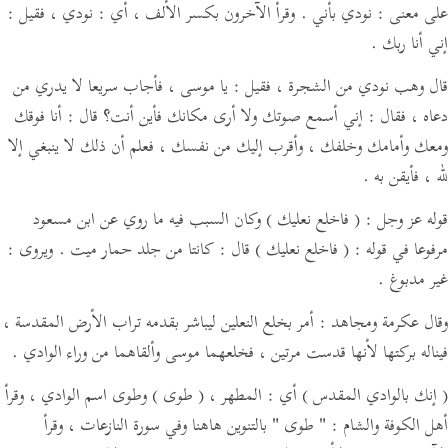
على معنى :
نودي بأني . وقرأ الآخرون بكسر الألف ،
أي :
نودي ،
فقيل :
إني أنا ربك .
قال وهب نودي من الشجرة ،
فقيل :
يا موسى ، فأجاب سريعا لا يدري من
دعاه ،
فقال :
إني أسمع صوتك ولا أرى مكانك فأين أنت؟
قال :
أنا فوقك
ومعك وأمامك وخلفك ، وأقرب إليك من نفسك ، فعلم أن ذلك لا ينبغي إلا
لله ، فأيقن به .
قوله عز وجل :
( فاخلع نعليك )
وكان السبب فيه ما روي عن ابن مسعود
مرفوعا في قوله :
( فاخلع نعليك )
قال : كانتا من جلد حمار ميت .
ويروى :
غير مدبوغ .
وقال عكرمة ومجاهد : أمر بخلع النعلين ليباشر بقدمه تراب الأرض المقدسة ،
فيناله بركتها لأنها قدست مرتين ، فخلعهما موسى وألقاهما من وراء الوادي .
( إنك بالوادي المقدس )
أي : المطهر ،
( طوى )
وطوى اسم الوادي ،
وقرأ
أهل الكوفة والشام :
" طوى "
بالتنوين هاهنا وفي سورة النازعات ، وقرأ