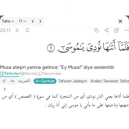
Tefsir: Taha 20:11
Taha
11
Giriş yap
20:11
فلما اتاها نودي يا موسى ١١
ﲵ
ﲶ
ﲷ
ﲸ
ﲹ
فَلَمَّآ أَتَىٰهَا نُودِىَ يَـٰمُوسَىٰٓ ١١
Musa ateşin yanına gelince: "Ey Musa!" diye seslenildi:
Tefsirler
Dersler
Yansımalar
العربية
Al-Qurtubi
Tafseer Jalalayn
Arabic Tanweer Tafs
Aa
فلما أتاها يعني النار نودي أي من الشجرة كما في سورة ( القصص ) أي من
جهتها وناحيتها على ما يأتي يا موسى إني أنا ربك .