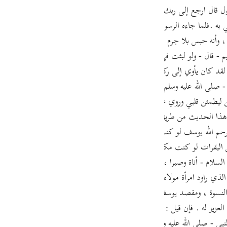
guês
 به .فلما جاءه الرسول أي يأمره بالخروجقال ارجع إلى ربك فاسأله ما بال الن
ий
وأنه حبس بلا جرم . وروى الترمذي عن أبي هريرة قال : قال رسول الله - صلى ا
- قال - ولو لبثت في السجن ما لبث ثم جاءني الرسول أجبت - ثم قرأ - فلما ج
ไทย
لقد كان يأوي إلى ركن شديد إذ قال لو أن لي بكم قوة أو آوي إلى ركن شديد ف
ه - صلى الله عليه وسلم - : يرحم الله لوطا لقد كان يأوي إلى ركن شديد ول
e
ن ليطمئن قلبي وروي عن النبي - صلى الله عليه وسلم - أنه قال يرحم الله أخ
و هذا الحديث من طريق عبد الرحمن بن القاسم صاحب مالك ، في كتاب التف
中文
رواية الطبري يرحم الله يوسف لو كنت أنا المحبوس ثم أرسل إلي لخرجت سريعا إن كان 
 البقرات لو كنت مكانه لما أخبرتهم حتى أشترط أن يخرجوني ولقد عجبت منه 
u
لسلام - أناة وصبرا ، وطلبا لبراءة الساحة ; وذلك أنه - فيما روي - خشي أن
ol
لذي راود امرأة مولاه ; فأراد يوسف - عليه السلام - أن يبين براءته ، ويحقق منز
ili
ال النسوة ، ومقصد يوسف - عليه السلام - إنما كان : وقل له يستقصي عن ذ
العزيز له . فإن قيل : كيف مدح النبي - صلى الله عليه وسلم - يوسف بالصبر و
Việt
بي - صلى الله عليه وسلم - إنما أخذ لنفسه وجها آخر من الرأي ، له جهة أيض