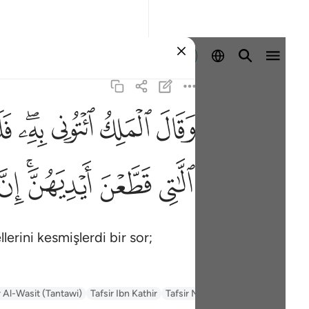
Giriş yap
ﲙ
ﲚ
ﲛ
ﲜﲝ
ﲞ
وقال 
وَقَالَ ٱلْمَلِكُ ٱئْتُونِى
ﲩ
ﲪ
ﲫﲬ
ﲭ
erini kesmişlerdi bir sor;
السعدي Al-Sa'di
Tafsir Muyassar
Tafsir Ibn Kathir
r Al-Wasit (Tantawi)