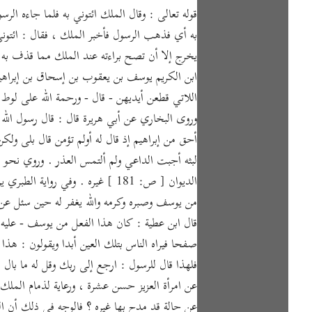
به أي فذهب الرسول فأخبر الملك ، فقال : ائتوني
يخرج إلا أن تصح براءته عند الملك مما قذف به ، 
ابن الكريم يوسف بن يعقوب بن إسحاق بن إبراهيم 
اللاتي قطعن أيديهن - قال - ورحمة الله على لوط 
وروى البخاري عن أبي هريرة قال : قال رسول الل
أحق من إبراهيم إذ قال له أولم تؤمن قال بلى ولك
لبثه أجبت الداعي ولم ألتمس العذر . وروي نح
الديوان [ ص: 181 ] غيره . وفي 
من يوسف وصبره وكرمه والله يغفر له حين سئل عن
قال ابن عطية : كان هذا الفعل من يوسف - عليه ا
صفحا فيراه الناس بتلك العين أبدا ويقولون : هذا ا
فلهذا قال للرسول : ارجع إلى ربك وقل له ما ب
عن امرأة العزيز حسن عشرة ، ورعاية لذمام الملك 
عن حالة قد مدح بها غيره ؟ فالوجه في ذلك أن الن