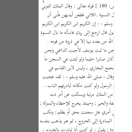
Portu
قوله تعالى : وقال الملك ائتوني به فلما جاءه الرسول قال ارجع إلى ربك فاسأله ما بال النسوة اللاتي قطعن أيديهن إن ربي بكيدهن عليم[ ص: 180 ] قوله تعالى : وقال الملك ائتوني
سوة أي حال النسوة .اللاتي قطعن أيديهن فأبى أن
русск
لله عليه وسلم - : إن الكريم ابن الكريم ابن الكريم
Shqip
اءه الرسول قال ارجع إلى ربك فاسأله ما بال النسوة
ภาษา
ما بعث الله من بعده نبيا إلا في ذروة من قومه .
و لبثت في السجن ما لبث يوسف لأجبت الداعي ونحن
Türkç
ي يوسف لقد كان صابرا حليما ولو لبثت في السجن ما
اردو
سير من صحيح البخاري ، وليس لابن القاسم في
简体
لحليما ذا أناة وقال - صلى الله عليه وسلم - : لقد عجبت
حين أتاه الرسول ولو كنت مكانه لبادرتهم الباب .
Melay
 يخرج وينال من الملك مرتبة ويسكت عن أمر ذنبه
Españ
لته من العفة والخير ; وحينئذ يخرج للإحظاء والمنزلة ;
Kiswah
نبي ، وينظر في أمري هل سجنت بحق أو بظلم ; ونكب
الأناة وترك المبادرة إلى الخروج ، ثم هو يذهب بنفسه
Tiếng 
ا من الجودة ; يقول : لو كنت أنا لبادرت بالخروج ،