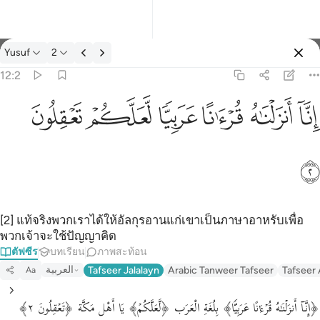
ตัฟซีร: Yusuf 12:2
Yusuf
2
ลงชื่อเข้าใช้
12:2
انا انزلناه قرانا عربيا لعلكم تعقلون ٢
ﲙ
ﲚ
ﲛ
ﲜ
ﲝ
ﲞ
إِنَّآ أَنزَلْنَـٰهُ قُرْءَٰنًا عَرَبِيًّۭا لَّعَلَّكُمْ تَعْقِلُونَ ٢
ﲟ
[2] แท้จริงพวกเราได้ให้อัลกุรอานแก่เขาเป็นภาษาอาหรับเพื่อ
พวกเจ้าจะใช้ปัญญาคิด
ตัฟซีร
บทเรียน
ภาพสะท้อน
العربية
Tafseer Jalalayn
Arabic Tanweer Tafseer
Tafseer
Aa
﴿إِنَّاۤ أَنزَلۡنَـٰهُ قُرۡءَ ٰ⁠ نًا عَرَبِیࣰّا﴾ بِلُغَةِ الْعَرَب ﴿لَّعَلَّكُمۡ﴾ يَا أَهْل مَكَّة ﴿تَعۡقِلُونَ ٢﴾