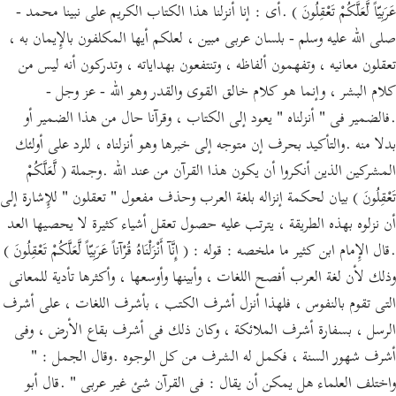
عَرَبِيّاً لَّعَلَّكُمْ تَعْقِلُونَ ) .أى : إنا أنزلنا هذا الكتاب الكريم على نبينا محمد -
صلى الله عليه وسلم - بلسان عربى مبين ، لعلكم أيها المكلفون بالإِيمان به ،
تعقلون معانيه ، وتفهمون ألفاظه ، وتنتفعون بهداياته ، وتدركون أنه ليس من
كلام البشر ، وإنما هو كلام خالق القوى والقدر وهو الله - عز وجل -
.فالضمير فى " أنزلناه " يعود إلى الكتاب ، وقرآنا حال من هذا الضمير أو
بدلا منه .والتأكيد بحرف إن متوجه إلى خبرها وهو أنزلناه ، للرد على أولئك
المشركين الذين أنكروا أن يكون هذا القرآن من عند الله .وجملة ( لَّعَلَّكُمْ
تَعْقِلُونَ ) بيان لحكمة إنزاله بلغة العرب وحذف مفعول " تعقلون " للإِشارة إلى
أن نزلوه بهذه الطريقة ، يترتب عليه حصول تعقل أشياء كثيرة لا يحصيها العد
.قال الإِمام ابن كثير ما ملخصه : قوله : ( إِنَّآ أَنْزَلْنَاهُ قُرْآناً عَرَبِيّاً لَّعَلَّكُمْ تَعْقِلُونَ )
وذلك لأن لغة العرب أفصح اللغات ، وأبينها وأوسعها ، وأكثرها تأدية للمعانى
التى تقوم بالنفوس ، فلهذا أنزل أشرف الكتب ، بأشرف اللغات ، على أشرف
الرسل ، بسفارة أشرف الملائكة ، وكان ذلك فى أشرف بقاع الأرض ، وفى
أشرف شهور السنة ، فكمل له الشرف من كل الوجوه .وقال الجمل : "
واختلف العلماء هل يمكن أن يقال : فى القرآن شئ غير عربى " .قال أبو