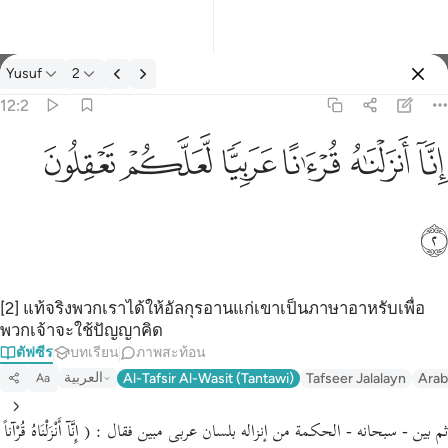
ตัฟซีร: Yusuf 12:2
Yusuf
2
ลงชื่อเข้าใช้
12:2
انا انزلناه قرانا عربيا لعلكم تعقلون ٢
ﲙ
ﲚ
ﲛ
ﲜ
ﲝ
ﲞ
إِنَّآ أَنزَلْنَـٰهُ قُرْءَٰنًا عَرَبِيًّۭا لَّعَلَّكُمْ تَعْقِلُونَ ٢
ﲟ
[2] แท้จริงพวกเราได้ให้อัลกุรอานแก่เขาเป็นภาษาอาหรับเพื่อ
พวกเจ้าจะใช้ปัญญาคิด
ตัฟซีร
บทเรียน
ภาพสะท้อน
العربية
Al-Tafsir Al-Wasit (Tantawi)
Tafseer Jalalayn
Arab
Aa
ثم بين - سبحانه - الحكمة من إنزاله بلسان عربى مبين فقال : ( إِنَّآ أَنْزَلْنَاهُ قُرْآناً