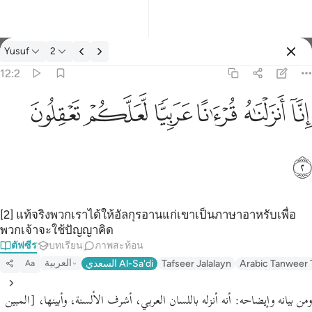
ตัฟซีร: Yusuf 12:2
Yusuf
2
ลงชื่อเข้าใช้
12:2
انا انزلناه قرانا عربيا لعلكم تعقلون ٢
ﲙ
ﲚ
ﲛ
ﲜ
ﲝ
ﲞ
إِنَّآ أَنزَلْنَـٰهُ قُرْءَٰنًا عَرَبِيًّۭا لَّعَلَّكُمْ تَعْقِلُونَ ٢
ﲟ
[2] แท้จริงพวกเราได้ให้อัลกุรอานแก่เขาเป็นภาษาอาหรับเพื่อ
พวกเจ้าจะใช้ปัญญาคิด
ตัฟซีร
บทเรียน
ภาพสะท้อน
العربية
Arabic Tanweer 
Tafseer Jalalayn
السعدي Al-Sa'di
Aa
ومن بيانه وإيضاحه:
أنه أنزله باللسان العربي، أشرف الألسنة، وأبينها،
[المبين