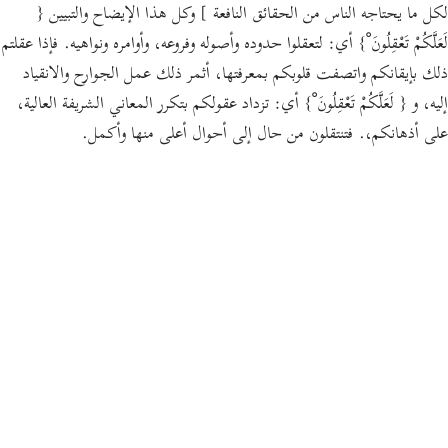
لكل ما يحتاجه الناس من الحقائق النافعة ]
وكل هذا الإيضاح والتبيين
{
لَعَلَّكُمْ تَعْقِلُونَ ْ}
أي: لتعقلوا حدوده وأصوله وفروعه، وأوامره ونواهيه. فإذا عقلتم
ذلك بإيقانكم واتصفت قلوبكم بمعرفتها، أثمر ذلك عمل الجوارح والانقياد
إليه، و
{ لَعَلَّكُمْ تَعْقِلُونَ ْ}
أي: تزداد عقولكم بتكرر المعاني الشريفة العالية،
على أذهانكم،. فتنتقلون من حال إلى أحوال أعلى منها وأكمل.