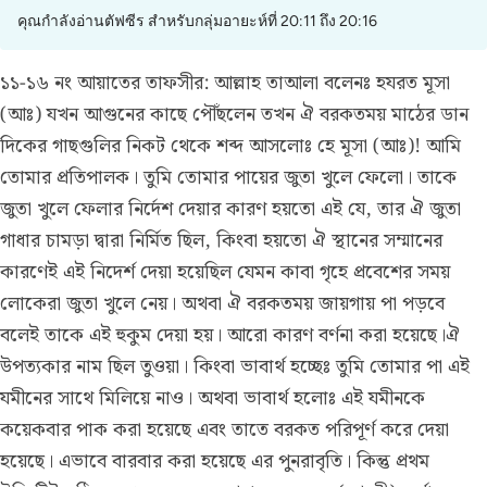
คุณกำลังอ่านตัฟซีร สำหรับกลุ่มอายะห์ที่ 20:11 ถึง 20:16
১১-১৬ নং আয়াতের তাফসীর:
আল্লাহ তাআলা বলেনঃ হযরত মূসা
(আঃ) যখন আগুনের কাছে পৌঁছলেন তখন ঐ বরকতময় মাঠের ডান
দিকের গাছগুলির নিকট থেকে শব্দ আসলোঃ হে মূসা (আঃ)! আমি
তোমার প্রতিপালক। তুমি তোমার পায়ের জুতা খুলে ফেলো। তাকে
জুতা খুলে ফেলার নির্দেশ দেয়ার কারণ হয়তো এই যে, তার ঐ জুতা
গাধার চামড়া দ্বারা নির্মিত ছিল, কিংবা হয়তো ঐ স্থানের সম্মানের
কারণেই এই নিদের্শ দেয়া হয়েছিল যেমন কাবা গৃহে প্রবেশের সময়
লোকেরা জুতা খুলে নেয়। অথবা ঐ বরকতময় জায়গায় পা পড়বে
বলেই তাকে এই হুকুম দেয়া হয়। আরো কারণ বর্ণনা করা হয়েছে।ঐ
উপত্যকার নাম ছিল তুওয়া। কিংবা ভাবার্থ হচ্ছেঃ তুমি তোমার পা এই
যমীনের সাথে মিলিয়ে নাও। অথবা ভাবার্থ হলোঃ এই যমীনকে
কয়েকবার পাক করা হয়েছে এবং তাতে বরকত পরিপূর্ণ করে দেয়া
হয়েছে। এভাবে বারবার করা হয়েছে এর পুনরাবৃতি। কিন্তু প্রথম