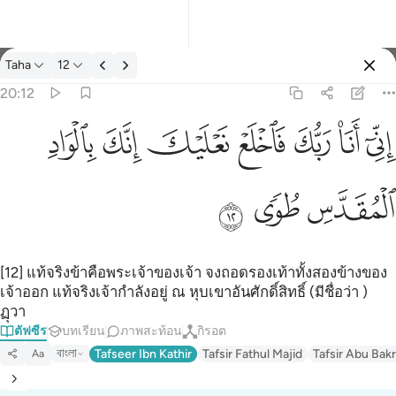
ตัฟซีร: Taha 20:12
Taha
12
ลงชื่อเข้าใช้
20:12
اني انا ربك فاخلع نعليك انك بالواد المقدس طوى ١٢
ﲺ
ﲻ
ﲼ
ﲽ
ﲾ
ﲿ
ﳀ
إِنِّىٓ أَنَا۠ رَبُّكَ فَٱخْلَعْ نَعْلَيْكَ ۖ إِنَّكَ بِٱلْوَادِ ٱلْمُقَدَّسِ طُوًۭى ١٢
ﳁ
ﳂ
ﳃ
[12] แท้จริงข้าคือพระเจ้าของเจ้า จงถอดรองเท้าทั้งสองข้างของ
เจ้าออก แท้จริงเจ้ากำลังอยู่ ณ หุบเขาอันศักดิ์สิทธิ์ (มีชื่อว่า )
ฏุวา
ตัฟซีร
บทเรียน
ภาพสะท้อน
กิรอต
বাংলা
Tafseer Ibn Kathir
Tafsir Fathul Majid
Tafsir Abu Bakr
Aa