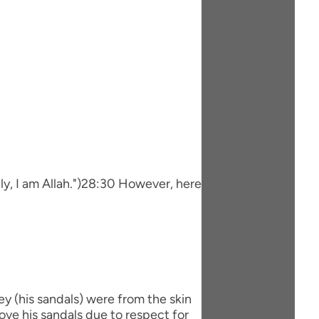
ily, I am Allah.")28:30 However, here
hey (his sandals) were from the skin
ve his sandals due to respect for