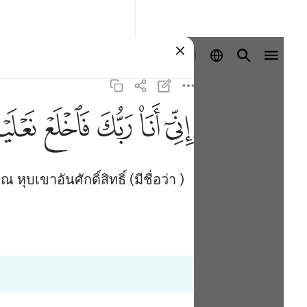
ลงชื่อเข้าใช้
ﲺ
ﲻ
ﲼ
ﲽ
ﲾ
ุบเขาอันศักดิ์สิทธิ์ (มีชื่อว่า )