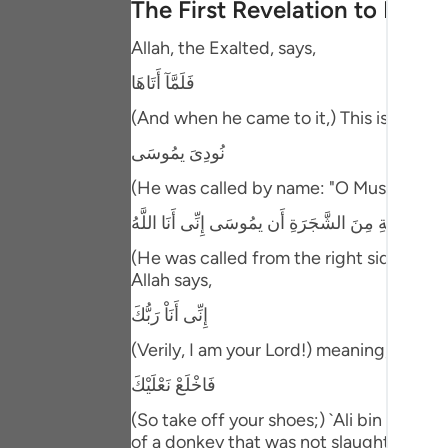
The First Revelation to Musa
Portu
Allah, the Exalted, says,
русск
فَلَمَّآ أَتَاهَا
Shqip
(And when he came to it,) This is referr
ภาษา
نُودِىَ يمُوسَى
Türkç
(He was called by name: "O Musa!") In an
اردو
لْمُبَارَكَةِ مِنَ الشَّجَرَةِ أَن يمُوسَى إِنِّى أَنَا اللَّهُ
简体
(He was called from the right side of the
Allah says,
Melay
إِنِّى أَنَاْ رَبُّكَ
Españ
(Verily, I am your Lord!) meaning, `the 
Kiswah
فَاخْلَعْ نَعْلَيْكَ
Tiếng 
(So take off your shoes;) `Ali bin Abi Ta
of a donkey that was not slaughtered." 