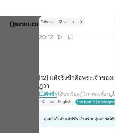
ตัฟซีร: Taha 20:12
Taha
12
เลือก
20:12
Englis
ي انا ربك فاخلع نعليك انك بالواد المقدس طوى ١٢
العربية
ُّكَ فَٱخْلَعْ نَعْلَيْكَ ۖ إِنَّكَ بِٱلْوَادِ ٱلْمُقَدَّسِ طُوًۭى ١٢
বাংলা
[12] แท้จริงข้าคือพระเจ้าของเจ้า จงถอด
ارسی
ฏุวา
França
ตัฟซีร
บทเรียน
ภาพสะท้อน
กิรอต
Indon
English
Ibn Kathir (Abridged)
Ma'arif
Aa
Italia
คุณกำลังอ่านตัฟซีร สำหรับกลุ่มอายะห์ที่ 20:11 ถึง 
Dutch