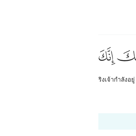
ภาษา
ลงชื่อเข้าใช้
h
ﲿ
ﳀ
ﳁ
ﳂ
ﳃ
ان
إِنِّىٓ أَنَا۠ رَب
รองเท้าทั้งสองข้างของเจ้าออก แท้จริงเจ้ากำลังอยู่ ณ ห
ف
is
esia
 Al-Qur'an
Tazkirul Quran
no
20:16