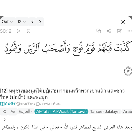
ตัฟซีร: Qaf 50:12
Qaf
12
ลงชื่อเข้าใช้
50:12
كذبت قبلهم قوم نوح واصحاب الرس وثمود ١٢
ﲫ
ﲬ
ﲭ
ﲮ
ﲯ
ﲰ
ﲱ
كَذَّبَتْ قَبْلَهُمْ قَوْمُ نُوحٍۢ وَأَصْحَـٰبُ ٱلرَّسِّ وَثَمُودُ ١٢
ﲲ
[12] หมู่ชนของนูหฺได้ปฏิเสธมาก่อนหน้าพวกเขาแล้ว และชาว
ร็อส (บ่อน้ำ) และษะมูด
ตัฟซีร
บทเรียน
ภาพสะท้อน
العربية
Al-Tafsir Al-Wasit (Tantawi)
Tafseer Jalalayn
Arab
Aa
وبعد هذا العرض البديع لمظاهر قدرة الله - تعالى - فى هذا الكون ، ولمظاهر