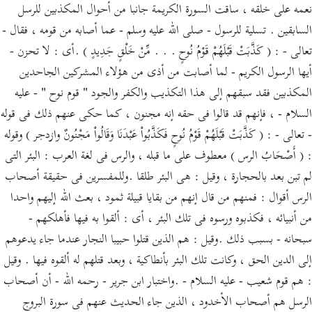
نعمه على خلقه ، ساقت السورة الكريمة جانبا من أحوال المكذبين للرسل
السابقين . تسلية للرسول - صلى الله عليه وسلم - عما أصابه من قومه ، فقال -
تعالى - : ( كَذَّبَتْ قَبْلَهُمْ قَوْمُ نُوحٍ . . . مِّنْ خَلْقٍ جَدِيدٍ ) .أى : لا تحزن -
أيها الرسول الكريم - لما أصابت من أذى من هؤلاء المشركين الجاحدين
المكذبين فقد سبقهم إلى هذا التكذيب والكفر والجود " قوم نوح " - عليه
السلام - ، فإنهم قد قالوا فى حقه إنه مجنون ، كما حكى عنهم ذلك فى قوله
- تعالى - : ( كَذَّبَتْ قَبْلَهُمْ قَوْمُ نُوحٍ فَكَذَّبُواْ عَبْدَنَا وَقَالُواْ مَجْنُونٌ وازدجر ) وقوله
: ( أَصْحَابُ الرس ) معطوف على ما قبله ، والرس فى لغة العرب : البئر التى
لم تبن بعد بالحجارة ، وقيل : هى البئر طلقا .وللمفسرين فى حقيقة أصحاب
الرس أقوال : فمنهم من قال إنهم من بقايا قبيلة ثمود ، بعث الله إليهم واحدا
من أنبيائه ، فكذبوه ورسوه فى تلك البئر ، أى : ألقوا به فيها فأهلكهم -
سبحانه - بسبب ذلك .وقيل : هم الذين قتلوا حبيبا النجار عندما جاء يدعوهم
إلى الدين الحق ، وكانت تلك البئر بأنطاكية ، وبعد قتلهم له ألقوه فيها . وقيل
: هم قوم شعيب - عليه السلام - .واختبار ابن جرير - رحمه الله - أن أصحاب
الرسل هم أصحاب الأخدود ، الذين جاء الحديث عنهم فى سورة البروج