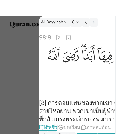
ตัฟซีร: Al-Bayyinah 98:8
Al-Bayyinah
8
เลือก
98:8
Englis
ﱧ
ﱨﱩ
ﱪ
ﱫ
ا رضي الله عنهم ورضوا عنه ذالك لمن خشي ربه ٨
العربية
 ۖ رَّضِىَ ٱللَّهُ عَنْهُمْ وَرَضُوا۟ عَنْهُ ۚ ذَٰلِكَ لِمَنْ خَشِىَ رَبَّهُۥ ٨
বাংলা
ارسی
França
Indon
[8] การตอบแทนของพวกเขา ณ ที่พระ
สายไหลผ่าน พวกเขาเป็นผู้พำนักอยู่ใ
Italia
ที่กลัวเกรงพระเจ้าของพวกเขา
Dutch
ตัฟซีร
บทเรียน
ภาพสะท้อน