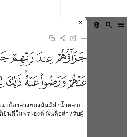
ลงชื่อเข้าใช้
ﱝ
ﱞ
ﱟ
ﱠ
ﱬ
ﱭ
ﱮﱯ
ﱰ
ﱱ
เบื้องล่างของมันมีลำน้ำหลาย
ินดีในพระองค์ นั่นคือสำหรับผู้