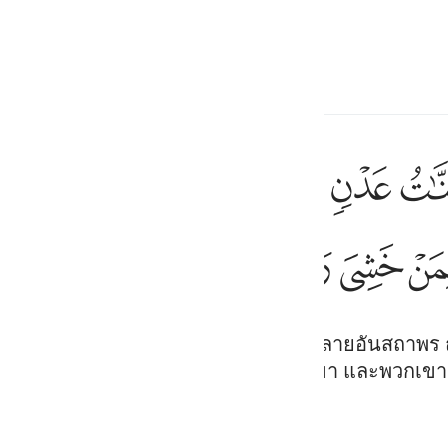
ภาษา
ลงชื่อเข้าใช้
h
ﱡ
ﱢ
ﱣ
ﱤ
ﱥ
ﱦ
جزاوهم عند ربهم جنات عدن تجري من تحتها الانهار خالدين فيها ابد
جَزَآؤُهُمْ عِندَ رَبِّهِمْ جَنَّـٰتُ عَدْنٍۢ تَجْرِى مِن تَحْتِهَا ٱلْأَنْهَـٰرُ خَـٰلِدِينَ فِيهَآ أَبَدًۭا
ﱲ
ﱳ
ﱴ
ف
is
esia
เจ้าของพวกเขาคือสวนสวรรค์หลากหลายอันสถาพร ณ 
นนั้นตลอดกาล อัลลอฮฺทรงปิติต่อพวกเขา และพวกเขาก็ย
no