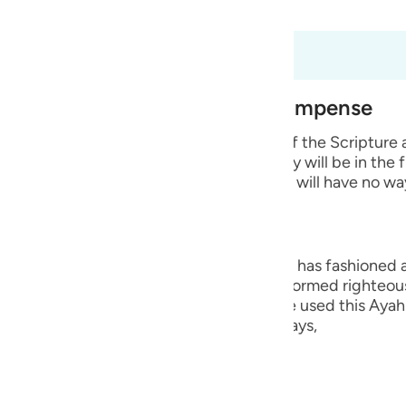
 Al-Qur'an
Tazkirul Quran
guês
ий
98:8
est of Creation and Their Recompense
ไทย
e wicked disbelievers among the People of the Scripture
e
 Prophets whom He sent. He says that they will be in the 
 means that they will remain in it and they will have no wa
中文
ng, they are the worst creation that Allah has fashioned
u
ople who believed in their hearts and performed righteou
ol
Hurayrah and a group of the scholars have used this Ayah 
r than the angels. This is because Allah says,
ili
Việt
lah says,