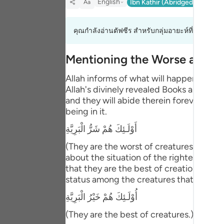
English
Ibn Kathir (Abridged)
Ma'arif
Aa
Portu
русск
คุณกำลังอ่านตัฟซีร สำหรับกลุ่มอายะห์ที่ 98:6 ถึง 
Shqip
Mentioning the Worse and B
ภาษา
Allah informs of what will happen to th
Türkç
Allah's divinely revealed Books and the
and they will abide therein forever. This
اردو
being in it.
简体
أَوْلَـئِكَ هُمْ شَرُّ الْبَرِيَّةِ
(They are the worst of creatures.) meani
Melay
about the situation of the righteous pe
Españ
that they are the best of creation. Abu 
status among the creatures that is bette
Kiswah
أُوْلَـئِكَ هُمْ خَيْرُ الْبَرِيَّةِ
Tiếng 
(They are the best of creatures.) Then Al