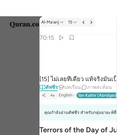
ตัฟซีร: Al-Ma'arij 70:15
Al-Ma'arij
15
เลือก
70:15
Englis
كلا انها لظى ١٥
العربية
كَلَّآ ۖ إِنَّهَا لَظَىٰ ١٥
বাংলা
[15] ไม่เลยทีเดียว แท้จริงมันเป็นไฟน
فارس
ตัฟซีร
บทเรียน
ภาพสะท้อน
França
English
Ibn Kathir (Abridged)
Ma'arif
Aa
Indon
คุณกำลังอ่านตัฟซีร สำหรับกลุ่มอายะห์ที่ 70:8 ถึง 
Italia
Dutch
Terrors of the Day of Judge