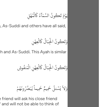
يَوْمَ تَكُونُ السَّمَآءُ كَالْمُهْلِ
h, As-Suddi and others have all said,
وَتَكُونُ الْجِبَالُ كَالْعِهْنِ
h and As-Suddi. This Ayah is similar
وَتَكُونُ الْجِبَالُ كَالْعِهْنِ الْمَنفُوشِ
وَلاَ يَسْـَلُ حَمِيمٌ حَمِيماً يُبَصَّرُونَهُمْ
friend will ask his close friend
and will not be able to think of