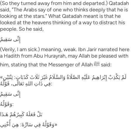
(So they turned away from him and departed.) Qatadah
said, "The Arabs say of one who thinks deeply that he is
looking at the stars." What Qatadah meant is that he
looked at the heavens thinking of a way to distract his
people. So he said,
إِنِّى سَقِيمٌ
(Verily, I am sick.) meaning, weak. Ibn Jarir narrated here
a Hadith from Abu Hurayrah, may Allah be pleased with
him, stating that the Messenger of Allah ﷺ said:
«لَمْ يَكْذِبْ إِبْرَاهِيمُ عَلَيْهِ الصَّلَاةُ وَالسَّلَامُ غَيْرَ ثَلَاثَ كَذَبَاتٍ: ثِنْتَيْنِ
فِي ذَاتِ اللهِ تَعَالَى، قَوْلُهُ:
إِنِّى سَقِيمٌ
وَقَوْلُهُ:
بَلْ فَعَلَهُ كَبِيرُهُمْ هَـذَا
وَقَوْلُهُ فِي سَارَّةَ: هِيَ أُخْتِي»