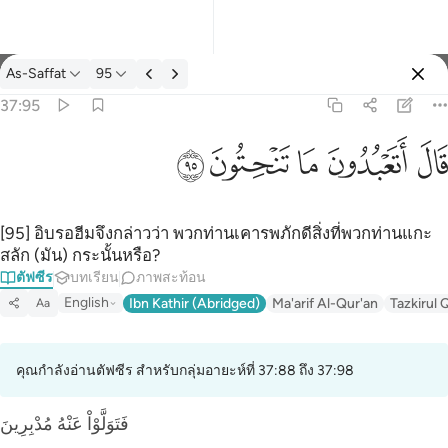
ตัฟซีร: As-Saffat 37:95
As-Saffat
95
ลงชื่อเข้าใช้
37:95
قال اتعبدون ما تنحتون ٩٥
ﲟ
ﲠ
ﲡ
ﲢ
ﲣ
قَالَ أَتَعْبُدُونَ مَا تَنْحِتُونَ ٩٥
[95] อิบรอฮีมจึงกล่าวว่า พวกท่านเคารพภักดีสิ่งที่พวกท่านแกะ
สลัก (มัน) กระนั้นหรือ?
ตัฟซีร
บทเรียน
ภาพสะท้อน
English
Ibn Kathir (Abridged)
Ma'arif Al-Qur'an
Tazkirul 
Aa
คุณกำลังอ่านตัฟซีร สำหรับกลุ่มอายะห์ที่ 37:88 ถึง 37:98
فَتَوَلَّوْاْ عَنْهُ مُدْبِرِينَ