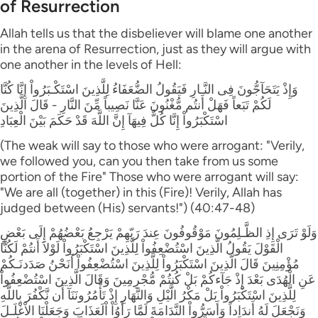
of Resurrection
Allah tells us that the disbeliever will blame one another
in the arena of Resurrection, just as they will argue with
one another in the levels of Hell:
وَإِذْ يَتَحَآجُّونَ فِى النَّـارِ فَيَقُولُ الضُّعَفَاءُ لِلَّذِينَ اسْتَكْـبَرُواْ إِنَّا كُنَّا
لَكُمْ تَبَعاً فَهَلْ أَنتُم مُّغْنُونَ عَنَّا نَصِيباً مِّنَ النَّارِ - قَالَ الَّذِينَ
اسْتَكْبَرُواْ إِنَّا كُلٌّ فِيهَآ إِنَّ اللَّهَ قَدْ حَكَمَ بَيْنَ الْعِبَادِ
(The weak will say to those who were arrogant: "Verily,
we followed you, can you then take from us some
portion of the Fire" Those who were arrogant will say:
"We are all (together) in this (Fire)! Verily, Allah has
judged between (His) servants!") (40:47-48)
وَلَوْ تَرَى إِذِ الظَّـلِمُونَ مَوْقُوفُونَ عِندَ رَبّهِمْ يَرْجِعُ بَعْضُهُمْ إِلَى بَعْضٍ
الْقَوْلَ يَقُولُ الَّذِينَ اسْتُضْعِفُواْ لِلَّذِينَ اسْتَكْبَرُواْ لَوْلاَ أَنتُمْ لَكُنَّا
مُؤْمِنِينَ قَالَ الَّذِينَ اسْتَكْبَرُواْ لِلَّذِينَ اسْتُضْعِفُواْ أَنَحْنُ صَدَدنَـكُمْ
عَنِ الْهُدَى بَعْدَ إِذْ جَآءكُمْ بَلْ كُنتُمْ مُّجْرِمِينَ وَقَالَ الَّذِينَ اسْتُضْعِفُواْ
لِلَّذِينَ اسْتَكْبَرُواْ بَلْ مَكْرُ الَّيْلِ وَالنَّهَارِ إِذْ تَأْمُرُونَنَآ أَن نَّكْفُرَ بِاللَّهِ
وَنَجْعَلَ لَهُ أَندَاداً وَأَسَرُّواْ النَّدَامَةَ لَمَّا رَأَوُاْ اْلَعَذَابَ وَجَعَلْنَا الاْغْلَـلَ