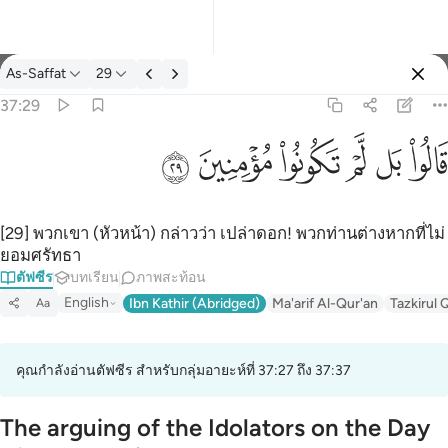
ตัฟซีร: As-Saffat 37:29
As-Saffat
29
ลงชื่อเข้าใช้
37:29
قالوا بل لم تكونوا مومنين ٢٩
ﱘ
ﱙ
ﱚ
ﱛ
ﱜ
ﱝ
قَالُوا۟ بَل لَّمْ تَكُونُوا۟ مُؤْمِنِينَ ٢٩
[29] พวกเขา (หัวหน้า) กล่าวว่า เปล่าดอก! พวกท่านต่างหากที่ไม่
ยอมศรัทธา
ตัฟซีร
บทเรียน
ภาพสะท้อน
English
Ibn Kathir (Abridged)
Ma'arif Al-Qur'an
Tazkirul 
Aa
คุณกำลังอ่านตัฟซีร สำหรับกลุ่มอายะห์ที่ 37:27 ถึง 37:37
The arguing of the Idolators on the Day