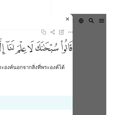
ลงชื่อเข้าใช้
ﱰ
ﱱ
ﱲ
ﱳ
ﱴ
ﱵ
ะองค์นอกจากสิ่งที่พระองค์ได้