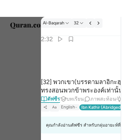
ตัฟซีร: Al-Baqarah 2:32
Al-Baqarah
32
เลือก
2:32
Englis
 لا علم لنا الا ما علمتنا انك انت العليم الحكيم ٣٢
العربية
 مَا عَلَّمْتَنَآ ۖ إِنَّكَ أَنتَ ٱلْعَلِيمُ ٱلْحَكِيمُ ٣٢
বাংলা
[32] พวกเขา(บรรดามลาอิกะฮฺ)ทูลว่า ม
ارسی
ทรงสอนพวกข้าพระองค์เท่านั้น แท้จริ
França
ตัฟซีร
บทเรียน
ภาพสะท้อน
คำตอบ
Indon
English
Ibn Kathir (Abridged)
Ma'arif
Aa
Italia
คุณกำลังอ่านตัฟซีร สำหรับกลุ่มอายะห์ที่ 2:31 ถึง 2
Dutch