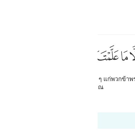
ภาษา
ลงชื่อเข้าใช้
h
ﱶ
ﱷﱸ
ﱹ
ﱺ
ﱻ
ﱼ
ﱽ
قالوا سبحانك
قَالُوا۟ سُبْحَـٰنَكَ لَا عِلْمَ لَنَآ إِلَّا
หาบริสุทธิ์พระองค์ท่านไม่มีความรู้ใด ๆ แก่พวกข้าพร
ف
งพระองค์คือผู้ทรงรอบรู้ ผู้ทรงปรีชาญาณ
is
esia
 Al-Qur'an
Tazkirul Quran
no
:33