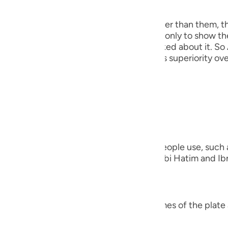
 Angels
guês
the angels, because He taught Adam, rather than them, t
ий
his discussion precedes that event here, only to show th
out creating the Khalifah when they asked about it. So 
He mentioned this to show them Adam's superiority over
ไทย
e
everything)).
nted on the Ayah;
中文
verything)) "Meaning, the names that people use, such as
u
ing the names of the other species." Ibn Abi Hatim and Ibn
that Ibn `Abbas was questioned,
ol
ili
verything)) "Did Allah teach him the names of the plate 
Việt