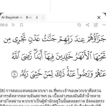
ตัฟซีร: Al-Bayyinah 98:8
Al-Bayyinah
8
ลงชื่อเข้าใช้
98:8
هار خالدين فيها ابدا رضي الله عنهم ورضوا عنه ذالك لمن خشي ربه ٨
ﱝ
ﱞ
ﱟ
ﱠ
ﱡ
ﱢ
ﱣ
ـٰرُ خَـٰلِدِينَ فِيهَآ أَبَدًۭا ۖ رَّضِىَ ٱللَّهُ عَنْهُمْ وَرَضُوا۟ عَنْهُ ۚ ذَٰلِكَ لِمَنْ خَشِىَ رَبَّهُۥ ٨
ﱤ
ﱥ
ﱦ
ﱧ
ﱨﱩ
ﱪ
ﱫ
ﱬ
ﱭ
ﱮﱯ
ﱰ
ﱱ
ﱲ
ﱳ
ﱴ
[8] การตอบแทนของพวกเขา ณ ที่พระเจ้าของพวกเขาคือสวน
สวรรค์หลากหลายอันสถาพร ณ เบื้องล่างของมันมีลำน้ำหลาย
สายไหลผ่าน พวกเขาเป็นผู้พำนักอยู่ในนั้นตลอดกาล อัลลอฮฺทรง