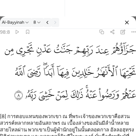
ตัฟซีร: Al-Bayyinah 98:8
Al-Bayyinah
8
ลงชื่อเข้าใช้
98:8
هار خالدين فيها ابدا رضي الله عنهم ورضوا عنه ذالك لمن خشي ربه ٨
ﱝ
ﱞ
ﱟ
ﱠ
ﱡ
ﱢ
ﱣ
ـٰرُ خَـٰلِدِينَ فِيهَآ أَبَدًۭا ۖ رَّضِىَ ٱللَّهُ عَنْهُمْ وَرَضُوا۟ عَنْهُ ۚ ذَٰلِكَ لِمَنْ خَشِىَ رَبَّهُۥ ٨
ﱤ
ﱥ
ﱦ
ﱧ
ﱨﱩ
ﱪ
ﱫ
ﱬ
ﱭ
ﱮﱯ
ﱰ
ﱱ
ﱲ
ﱳ
ﱴ
[8] การตอบแทนของพวกเขา ณ ที่พระเจ้าของพวกเขาคือสวน
สวรรค์หลากหลายอันสถาพร ณ เบื้องล่างของมันมีลำน้ำหลาย
สายไหลผ่าน พวกเขาเป็นผู้พำนักอยู่ในนั้นตลอดกาล อัลลอฮฺทรง