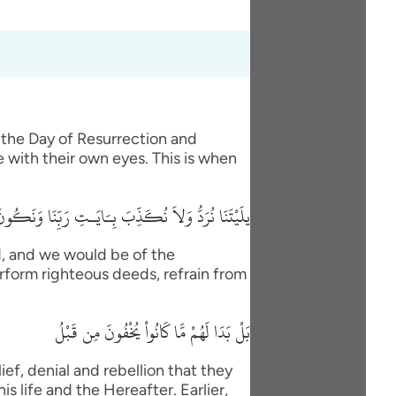
 the Day of Resurrection and
e with their own eyes. This is when
يلَيْتَنَا نُرَدُّ وَلاَ نُكَذِّبَ بِـَايَـتِ رَبِّنَا وَنَكُونَ
d, and we would be of the
erform righteous deeds, refrain from
بَلْ بَدَا لَهُمْ مَّا كَانُواْ يُخْفُونَ مِن قَبْلُ
f, denial and rebellion that they
is life and the Hereafter. Earlier,