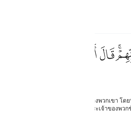
ภาษา
ลงชื่อเข้าใช้
h
ﱣ
ﱤ
ﱥ
ﱦ
ﱧﱨ
ﱩ
ﱪ
ﱫ
ولو ترى اذ وقفوا على ربهم قال اليس هاذا بالحق قالوا ب
وَلَوْ تَرَىٰٓ إِذْ وُقِفُوا۟ عَلَىٰ رَبِّهِمْ ۚ قَالَ أَلَيْسَ هَـٰذَا بِٱلْحَقِّ ۚ قَالُوا۟ بَلَىٰ و
ف
is
esia
วกเขาถูกให้ยืนอยู่เบื้องหน้าพระเจ้าของพวกเขา โดยที่
ขอรับ พวกข้าพระองค์ขอสาบานด้วยพระเจ้าของพวกข้
no
จากการที่พวกเจ้าปฏิเสธศรัทธา