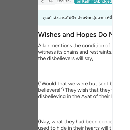
English
Ibn Kathir (Abridged)
Ma'arif
Aa
Portu
русск
คุณกำลังอ่านตัฟซีร สำหรับกลุ่มอายะห์ที่ 6:27 ถึง 
Shqip
Wishes and Hopes Do Not H
ภาษา
Allah mentions the condition of the dis
Türkç
witness its chains and restraints, along
the disbelievers will say,
اردو
简体
("Would that we were but sent back (to
Melay
believers!") They wish that they would b
disbelieving in the Ayat of their Lord an
Españ
Kiswah
Tiếng 
(Nay, what they had been concealing bef
used to hide in their hearts will then be 