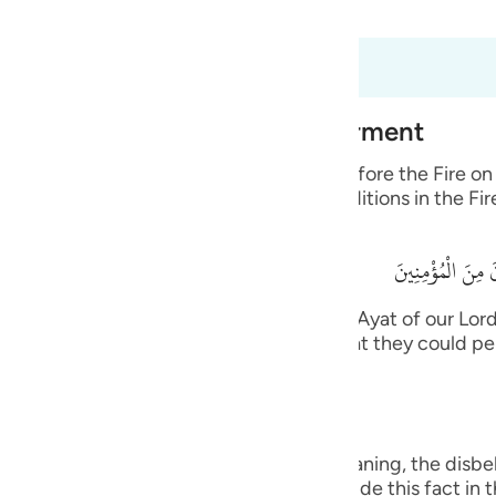
 Al-Qur'an
Tazkirul Quran
guês
ий
6:30
elp One When He Sees the Torment
ไทย
believers when they are made to stand before the Fire on
e
 with seeing the horrible, momentous conditions in the Fir
 مِنَ الْمُؤْمِنِينَ
中文
 the world)! Then we would not deny the Ayat of our Lor
u
e sent back to the life of the world so that they could p
d be among the believers. Allah said,
ol
ili
Việt
ore has become manifest to them.) meaning, the disbelie
uncovered, even though they will try to hide this fact in th