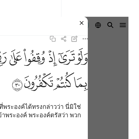
ลงชื่อเข้าใช้
ﱝ
ﱞ
ﱟ
ﱠ
ﱡ
ﱢ
ﱰ
ﱱ
ﱲ
ﱳ
พระองค์ได้ทรงกล่าวว่า นี่มิใช่
าพระองค์ พระองค์ตรัสว่า พวก