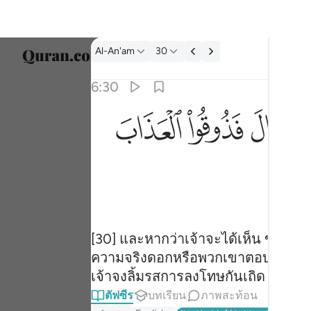
ตัฟซีร: Al-An'am 6:30
Al-An'am
30
เลือก
6:30
Englis
ﱬ
ﱭ
ﱮ
ﱯ
لى وربنا قال فذوقوا العذاب بما كنتم تكفرون ٣٠
العربية
َرَبِّنَا ۚ قَالَ فَذُوقُوا۟ ٱلْعَذَابَ بِمَا كُنتُمْ تَكْفُرُونَ ٣٠
বাংলা
ارسی
França
Indon
[30] และหากว่าเจ้าจะได้เห็น ขณะที่พ
ความจริงดอกหรือพวกเขาตอบว่า ใช่
Italia
เจ้าจงลิ้มรสการลงโทษกันเถิด เนื่อง
Dutch
ตัฟซีร
บทเรียน
ภาพสะท้อน