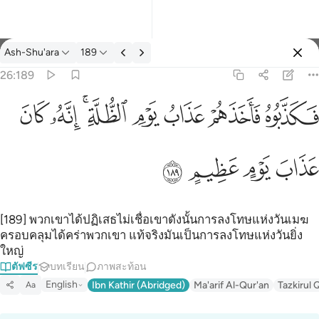
ตัฟซีร: Ash-Shu'ara 26:189
Ash-Shu'ara
189
ลงชื่อเข้าใช้
26:189
فكذبوه فاخذهم عذاب يوم الظلة انه كان عذاب يوم عظيم ١٨٩
ﱧ
ﱨ
ﱩ
ﱪ
ﱫﱬ
ﱭ
ﱮ
فَكَذَّبُوهُ فَأَخَذَهُمْ عَذَابُ يَوْمِ ٱلظُّلَّةِ ۚ إِنَّهُۥ كَانَ عَذَابَ يَوْمٍ عَظِيمٍ ١٨٩
ﱯ
ﱰ
ﱱ
ﱲ
[189] พวกเขาได้ปฏิเสธไม่เชื่อเขาดังนั้นการลงโทษแห่งวันเมฆ
ครอบคลุมได้คร่าพวกเขา แท้จริงมันเป็นการลงโทษแห่งวันยิ่ง
ใหญ่
ตัฟซีร
บทเรียน
ภาพสะท้อน
English
Ibn Kathir (Abridged)
Ma'arif Al-Qur'an
Tazkirul 
Aa