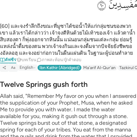
ﲉ
ﲊ
[60] และจงรำลึกถึงขณะที่มูซาได้ขอน้ำให้แก่กลุ่มชนของพวก
เขา แล้วเราได้กล่าวว่า เจ้าจงตีหินด้วยไม้เท้าของเจ้า แล้วตาน้ำ
สิบสองตา ก็พุ่งออกจากหินนั้น แน่นอนกลุ่มชนแต่ละกลุ่ม ย่อมรู้
แหล่งน้ำดื่มของตน พวกเจ้าจงกินและจงดื่มจากปัจจัยยังชีพขอ
งอัลลอฮฺ และจงอย่าก่อกวนในผืนแผ่นดิน ในฐานะผู้บ่อนทำลาย
ตัฟซีร
บทเรียน
ภาพสะท้อน
คำตอบ
English
Ibn Kathir (Abridged)
Ma'arif Al-Qur'an
Tazkirul 
Aa
Twelve Springs gush forth
Allah said, "Remember My favor on you when I answered
the supplication of your Prophet, Musa, when he asked
Me to provide you with water. I made the water
available for you, making it gush out through a stone.
Twelve springs burst out of that stone, a designated
spring for each of your tribes. You eat from the manna
and the quails and drink from the water that I provided