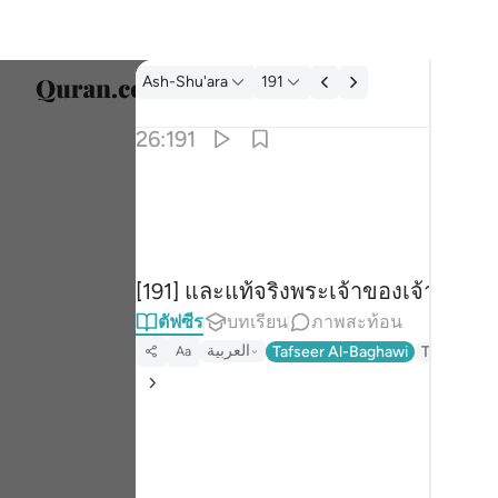
ตัฟซีร: Ash-Shu'ara 26:191
Ash-Shu'ara
191
เลือก
26:191
Englis
وان ربك لهو العزيز الرحيم ١٩١
العربية
وَإِنَّ رَبَّكَ لَهُوَ ٱلْعَزِيزُ ٱلرَّحِيمُ ١٩١
বাংলা
[191] และแท้จริงพระเจ้าของเจ้านั้น 
ارسی
ตัฟซีร
บทเรียน
ภาพสะท้อน
França
العربية
Tafseer Al-Baghawi
Tafseer Jal
Aa
Indon
Italia
Dutch