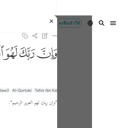
ลงชื่อเข้าใช้
ﱽ
ﱾ
ﱿ
ﲀ
ntawi)
Al-Qurtubi
Tafsir Ibn Kathir
Tafsir Muyassar
السعدي Al-Sa'di
.
"وإن ربك لهو العزيز الرحيم"