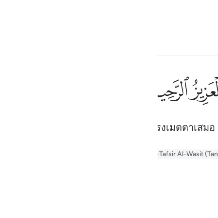
ภาษา
ลงชื่อเข้าใช้
h
ﲁ
ﲂ
แน่นอนพระองค์เป็นผู้ทรงเดชานุภาพ ผู้ทรงเมตตาเสมอ
ف
is
alayn
Arabic Tanweer Tafseer
Tafsir Al-Tabari
Al-Tafsir Al-Wasit (Ta
esia
no