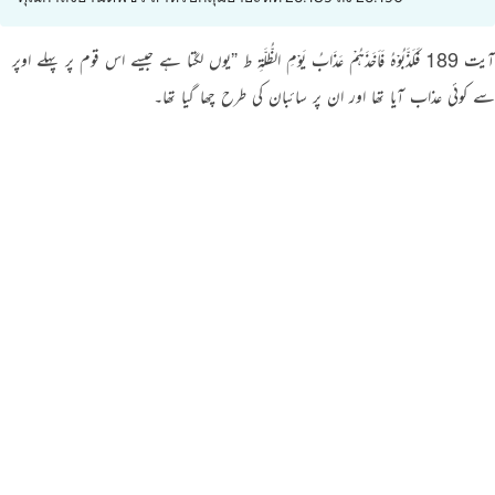
آیت 189 فَکَذَّبُوْہُ فَاَخَذَہُمْ عَذَابُ یَوْمِ الظُّلَّۃِ ط ”یوں لگتا ہے جیسے اس قوم پر پہلے اوپر
سے کوئی عذاب آیا تھا اور ان پر سائبان کی طرح چھا گیا تھا۔