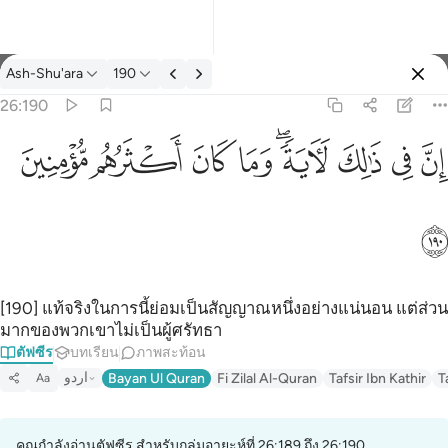
ตัฟซีร: Ash-Shu'ara 26:190
Ash-Shu'ara
190
ลงชื่อเข้าใช้
26:190
ان في ذالك لاية وما كان اكثرهم مومنين ١٩٠
ﱳ
ﱴ
ﱵ
ﱶﱷ
ﱸ
ﱹ
ﱺ
ﱻ
إِنَّ فِى ذَٰلِكَ لَـَٔايَةًۭ ۖ وَمَا كَانَ أَكْثَرُهُم مُّؤْمِنِينَ ١٩٠
ﱼ
[190] แท้จริงในการนี้ย่อมเป็นสัญญาณหนึ่งอย่างแน่นอน แต่ส่วน
มากของพวกเขาไม่เป็นผู้ศรัทธา
ตัฟซีร
บทเรียน
ภาพสะท้อน
اردو
Bayan Ul Quran
Fi Zilal Al-Quran
Tafsir Ibn Kathir
T
Aa
คุณกำลังอ่านตัฟซีร สำหรับกลุ่มอายะห์ที่ 26:189 ถึง 26:190