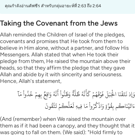
คุณกำลังอ่านตัฟซีร สำหรับกลุ่มอายะห์ที่ 2:63 ถึง 2:64
Taking the Covenant from the Jews
Allah reminded the Children of Israel of the pledges,
covenants and promises that He took from them to
believe in Him alone, without a partner, and follow His
Messengers. Allah stated that when He took their
pledge from them, He raised the mountain above their
heads, so that they affirm the pledge that they gave
Allah and abide by it with sincerity and seriousness.
Hence, Allah's statement,
وَإِذ نَتَقْنَا الْجَبَلَ فَوْقَهُمْ كَأَنَّهُ ظُلَّةٌ وَظَنُّواْ أَنَّهُ وَاقِعٌ بِهِمْ خُذُواْ مَآ
ءَاتَيْنَاكُم بِقُوَّةٍ وَاذْكُرُواْ مَا فِيهِ لَعَلَّكُمْ تَتَّقُونَ
(And (remember) when We raised the mountain over
them as if it had been a canopy, and they thought that it
was going to fall on them. (We said): "Hold firmly to