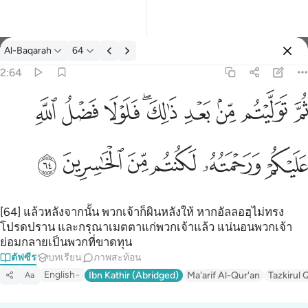
ตัฟซีร: Al-Baqarah 2:64
Al-Baqarah
64
ลงชื่อเข้าใช้
2:64
يتم من بعد ذالك فلولا فضل الله عليكم ورحمته لكنتم من الخاسرين ٦٤
ﱪ
ﱫ
ﱬ
ﱭ
ﱮﱯ
ﱰ
ﱱ
ﱲ
لِكَ ۖ فَلَوْلَا فَضْلُ ٱللَّهِ عَلَيْكُمْ وَرَحْمَتُهُۥ لَكُنتُم مِّنَ ٱلْخَـٰسِرِينَ ٦٤
ﱳ
ﱴ
ﱵ
ﱶ
ﱷ
ﱸ
[64] แล้วหลังจากนั้น พวกเจ้าก็ผินหลังให้ หากอัลลอฮฺไม่ทรง
โปรดปราน และกรุณาเมตตาแก่พวกเจ้าแล้ว แน่นอนพวกเจ้า
ย่อมกลายเป็นพวกที่ขาดทุน
ตัฟซีร
บทเรียน
ภาพสะท้อน
English
Ibn Kathir (Abridged)
Ma'arif Al-Qur'an
Tazkirul 
Aa