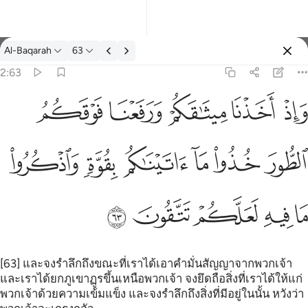
ตัฟซีร: Al-Baqarah 2:63
Al-Baqarah
63
ลงชื่อเข้าใช้
2:63
فعنا فوقكم الطور خذوا ما اتيناكم بقوة واذكروا ما فيه لعلكم تتقون ٦٣
ﱚ
ﱛ
ﱜ
ﱝ
ﱞ
كُمُ ٱلطُّورَ خُذُوا۟ مَآ ءَاتَيْنَـٰكُم بِقُوَّةٍۢ وَٱذْكُرُوا۟ مَا فِيهِ لَعَلَّكُمْ تَتَّقُونَ ٦٣
ﱟ
ﱠ
ﱡ
ﱢ
ﱣ
ﱤ
ﱥ
ﱦ
ﱧ
ﱨ
ﱩ
[63] และจงรำลึกถึงขณะที่เราได้เอาคำมั่นสัญญาจากพวกเจ้า
และเราได้ยกภูเขาฏูรขึ้นเหนือพวกเจ้า จงยึดถือสิ่งที่เราได้ให้แก่
พวกเจ้าด้วยความเข้มแข็ง และจงรำลึกถึงสิ่งที่มีอยู่ในนั้น หวังว่า