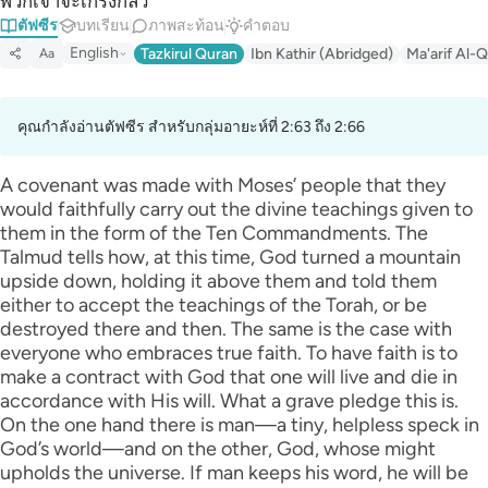
พวกเจ้าจะเกรงกลัว
ตัฟซีร
บทเรียน
ภาพสะท้อน
คำตอบ
English
Tazkirul Quran
Ibn Kathir (Abridged)
Ma'arif Al-Q
Aa
คุณกำลังอ่านตัฟซีร สำหรับกลุ่มอายะห์ที่ 2:63 ถึง 2:66
A covenant was made with Moses’ people that they
would faithfully carry out the divine teachings given to
them in the form of the Ten Commandments. The
Talmud tells how, at this time, God turned a mountain
upside down, holding it above them and told them
either to accept the teachings of the Torah, or be
destroyed there and then. The same is the case with
everyone who embraces true faith. To have faith is to
make a contract with God that one will live and die in
accordance with His will. What a grave pledge this is.
On the one hand there is man—a tiny, helpless speck in
God’s world—and on the other, God, whose might
upholds the universe. If man keeps his word, he will be