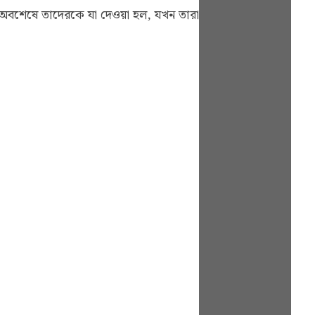
ম, অবশেষে তাদেরকে যা দেওয়া হল, যখন তারা