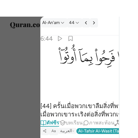
ตัฟซีร: Al-An'am 6:44
Al-An'am
44
เลือก
6:44
Englis
ﳒ
ﳓ
ﳔ
ﳕ
رحوا بما اوتوا اخذناهم بغتة فاذا هم مبلسون ٤٤
العربية
۟ بِمَآ أُوتُوٓا۟ أَخَذْنَـٰهُم بَغْتَةًۭ فَإِذَا هُم مُّبْلِسُونَ ٤٤
বাংলা
ارسی
França
Indon
[44] ครั้นเมื่อพวกเขาลืมสิ่งที่พวกเขา
เมื่อพวกเขาระเริงต่อสิ่งที่พวกเขาไ
Italia
ตัฟซีร
บทเรียน
ภาพสะท้อน
กิรอต
Dutch
العربية
Al-Tafsir Al-Wasit (Tantawi)
T
Aa