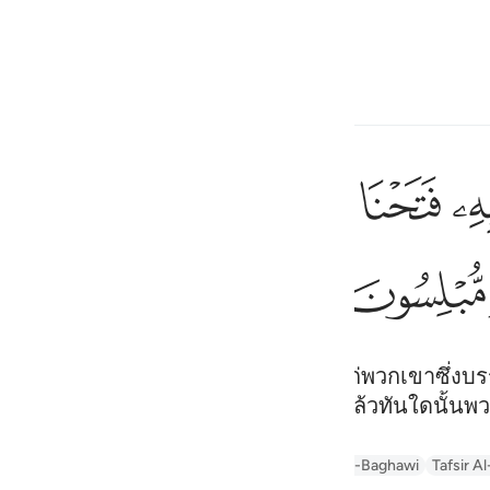
ภาษา
ลงชื่อเข้าใช้
h
ﳌ
ﳍ
ﳎ
ﳏ
ﳐ
ﳑ
فلما نسوا ما ذكروا به فتحنا عليهم ابواب كل شيء حتى اذا ف
َلَمَّا نَسُوا۟ مَا ذُكِّرُوا۟ بِهِۦ فَتَحْنَا عَلَيْهِمْ أَبْوَٰبَ كُلِّ شَىْءٍ حَتَّىٰٓ إِذَا فَرِحُوا
ﳚ
ﳛ
ف
is
esia
ถูกเตือนให้รำลึกในสิ่งนั้น เราก็เปิดให้แก่พวกเขาซึ่ง
ด้รับ เราก็ลงโทษพวกเขาโดยกระทันหัน แล้วทันใดนั้นพ
no
afseer Jalalayn
Arabic Tanweer Tafseer
Tafseer Al-Baghawi
Tafsir Al