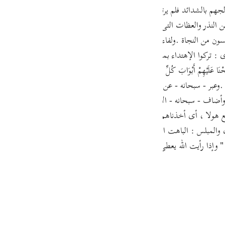
guês
د فلم يرتدعوا فقال - تعالى - :{ فَلَمَّا نَسُواْ مَا ذُكِّرُواْ بِهِ فَتَحْنَا عَلَيْهِمْ أَبْو
ما أعرضوا عن النذر والعظات التى وجهها إليهم الرسل ، فتحنا عليهم أبواب كل شىء من
ий
ن من النجاة .ولفاء فى قوله - تعالى - { فَلَمَّا نَسُواْ } لتفصيل ما كان من
 أى : تركوا الإهتداء بما جاء به الرسل حتى نسوه أو جعلوه كالمنسى فى عدم 
ไทย
ْنَا عَلَيْهِمْ أَبْوَابَ كُلِّ شَيْءٍ } يرسم صورة بليغة لإقبال الدنيا عليهم من جم
اء .وعبر - سبحانه - عن إعطائهم النعمة بقوله : { بِمَآ أوتوا } بالبناء للمجه
e
ندي } وأضاف - سبحانه - الأخذ إلى ذاته فى قوله { أَخَذْنَاهُمْ } لأنهم كانوا لا ي
ظع هولا ، أى أخذناهم بعذاب الاستئصال حال كوننا مباغتين لهم . أو حال ك
中文
 فجائية ، والمبلس : الباهت الحزين البائس من الخير ، الذى لا يحير جواباً لشدة
ا رأيت الله يعطى العبد من الدنيا على معاصيه ما يحب فإنما هو استدراج " ، ثم تلا ق
u
ol
ili
Việt