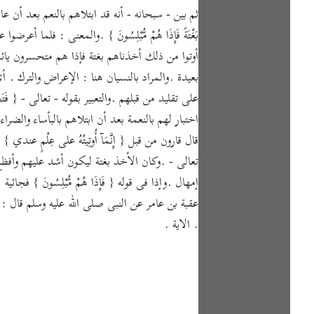
ثم بين - سبحانه - أنه قد ابتلاهم بالنعم بعد أن عالجهم بالشدائ
بَغْتَةً فَإِذَا هُمْ مُّبْلِسُونَ } .والمعنى : فل
أوتوا من ذلك أخذناهم بغتة فإذا هم متحسرون يائسو
بعيدة .والمراد بالنسيان هنا : الإعراض والترك .
على تقليد من قبلهم .والتعبير بقوله - تعالى - { فَتَح
اختبار لهم بالنعمة بعد أن ابتلاهم بالبأساء والضر
قال قارون من قبل { إِنَّمَآ أُوتِيتُهُ على عِلْمٍ ع
تعالى - .وكان الأخذ بغتة ليكون أشد عليهم وأف
إمهال .وإذا فى قوله { فَإِذَا هُمْ مُّبْلِسُونَ }
عقبة بن عامر عن النبى صلى الله عليه وسلم قال : " وإذ
. الاية .