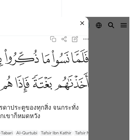
ลงชื่อเข้าใช้
ﳇ
ﳈ
ﳉ
ﳊ
ﳋ
ف
ﳖ
ﳗ
ﳘ
ﳙ
บรรดาประตูของทุกสิ่ง จนกระทั่ง
วกเขาก็หมดหวัง
السعدي Al-Sa'di
Tafsir Muyassar
Tafsir Ibn Kathir
Al-Qurtubi
-Tabari