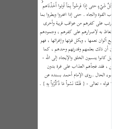
Portu
َابَ كُلِّ شَيْءٍ حتى إِذَا فَرِحُواْ بِمَآ أوتوا أَخَذْنَاهُمْ
 الرزق وأسباب القوة والجاه . حتى إذا اغتروا وبطروا بما
русск
هم . وبيان ما ترتب على كفرهم من عواقب قريبة وأخرى
Shqip
الاعتبار والاتعاظ به لإصرارهم على كفرهم ، وجمودهم
ภาษา
يع أقطارها بجميع ألوان نعمها ، وبكل قوتها وإغرائها ، فهو
ول لأنهم يحسبون أن ذلك بعلمهم وقدرتهم وحدهم ، كما
Türkç
نكرون ذلك ، بل كانوا ينسبون الخلق والإيجاد إلى الله -
اردو
ونهم مبغوتين ، فقد فجأهم العذاب على غرة بدون
简体
 ما نزل به من سوء الحال .روى الإمام أحمد بسنده عن
وله - تعالى - { فَلَمَّا نَسُواْ مَا ذُكِّرُواْ بِهِ } .
Melay
Españ
Kiswah
Tiếng 