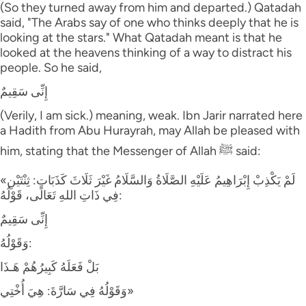
(So they turned away from him and departed.) Qatadah
said, "The Arabs say of one who thinks deeply that he is
looking at the stars." What Qatadah meant is that he
looked at the heavens thinking of a way to distract his
people. So he said,
إِنِّى سَقِيمٌ
(Verily, I am sick.) meaning, weak. Ibn Jarir narrated here
a Hadith from Abu Hurayrah, may Allah be pleased with
him, stating that the Messenger of Allah ﷺ said:
«لَمْ يَكْذِبْ إِبْرَاهِيمُ عَلَيْهِ الصَّلَاةُ وَالسَّلَامُ غَيْرَ ثَلَاثَ كَذَبَاتٍ: ثِنْتَيْنِ
فِي ذَاتِ اللهِ تَعَالَى، قَوْلُهُ:
إِنِّى سَقِيمٌ
وَقَوْلُهُ:
بَلْ فَعَلَهُ كَبِيرُهُمْ هَـذَا
وَقَوْلُهُ فِي سَارَّةَ: هِيَ أُخْتِي»