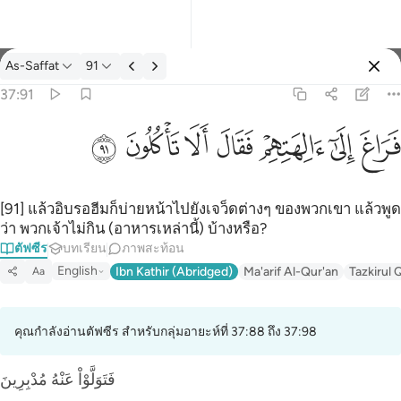
ตัฟซีร: As-Saffat 37:91
As-Saffat
91
ลงชื่อเข้าใช้
37:91
فراغ الى الهتهم فقال الا تاكلون ٩١
ﲊ
ﲋ
ﲌ
ﲍ
ﲎ
ﲏ
ﲐ
فَرَاغَ إِلَىٰٓ ءَالِهَتِهِمْ فَقَالَ أَلَا تَأْكُلُونَ ٩١
[91] แล้วอิบรอฮีมก็บ่ายหน้าไปยังเจว็ดต่างๆ ของพวกเขา แล้วพูด
ว่า พวกเจ้าไม่กิน (อาหารเหล่านี้) บ้างหรือ?
ตัฟซีร
บทเรียน
ภาพสะท้อน
English
Ibn Kathir (Abridged)
Ma'arif Al-Qur'an
Tazkirul 
Aa
คุณกำลังอ่านตัฟซีร สำหรับกลุ่มอายะห์ที่ 37:88 ถึง 37:98
فَتَوَلَّوْاْ عَنْهُ مُدْبِرِينَ