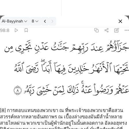
ตัฟซีร: Al-Bayyinah 98:8
Al-Bayyinah
8
ลงชื่อเข้าใช้
98:8
هار خالدين فيها ابدا رضي الله عنهم ورضوا عنه ذالك لمن خشي ربه ٨
ﱝ
ﱞ
ﱟ
ﱠ
ﱡ
ﱢ
ﱣ
ـٰرُ خَـٰلِدِينَ فِيهَآ أَبَدًۭا ۖ رَّضِىَ ٱللَّهُ عَنْهُمْ وَرَضُوا۟ عَنْهُ ۚ ذَٰلِكَ لِمَنْ خَشِىَ رَبَّهُۥ ٨
ﱤ
ﱥ
ﱦ
ﱧ
ﱨﱩ
ﱪ
ﱫ
ﱬ
ﱭ
ﱮﱯ
ﱰ
ﱱ
ﱲ
ﱳ
ﱴ
[8] การตอบแทนของพวกเขา ณ ที่พระเจ้าของพวกเขาคือสวน
สวรรค์หลากหลายอันสถาพร ณ เบื้องล่างของมันมีลำน้ำหลาย
สายไหลผ่าน พวกเขาเป็นผู้พำนักอยู่ในนั้นตลอดกาล อัลลอฮฺทรง