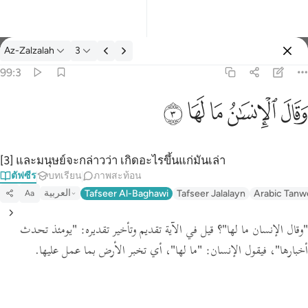
ตัฟซีร: Az-Zalzalah 99:3
Az-Zalzalah
3
ลงชื่อเข้าใช้
99:3
وقال الانسان ما لها ٣
ﱾ
ﱿ
ﲀ
ﲁ
ﲂ
وَقَالَ ٱلْإِنسَـٰنُ مَا لَهَا ٣
[3] และมนุษย์จะกล่าวว่า เกิดอะไรขึ้นแก่มันเล่า
ตัฟซีร
บทเรียน
ภาพสะท้อน
العربية
Tafseer Al-Baghawi
Tafseer Jalalayn
Arabic Tanw
Aa
"وقال الإنسان ما لها"
؟
قيل في الآية تقديم وتأخير تقديره:
"يومئذ تحدث
، أي تخبر الأرض بما عمل عليها.
"ما لها"
فيقول الإنسان:
،
أخبارها"