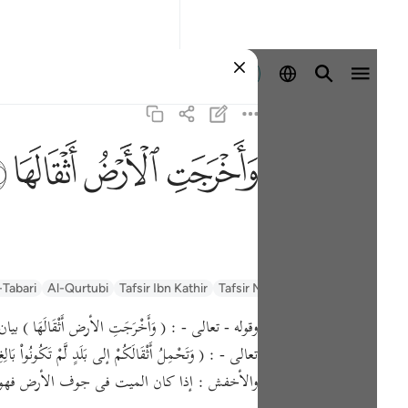
ลงชื่อเข้าใช้
ﱺ
ﱻ
ﱼ
ﱽ
السعدي Al-Sa'di
Tafsir Muyassar
Tafsir Ibn Kathir
Al-Qurtubi
-Tabari
وقوله - تعالى - : ( وَأَخْرَجَتِ الأرض أَثْقَالَهَ
تعالى - : ( وَتَحْمِلُ أَثْقَالَكُمْ إلى بَلَدٍ لَّمْ ت
والأخفش : إذا كان الميت فى جوف الأرض فهو ثقل 