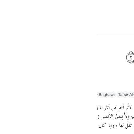
ภาษา
ลงชื่อเข้าใช้
h
ักของมันออกมา
ف
is
afseer Jalalayn
Arabic Tanweer Tafseer
Tafseer Al-Baghawi
Tafsir Al
esia
ا ) بيان لأثر آخر من آثار ما يحدث فى هذا اليوم الهائل الشديد .والأثقال : جمع ث
no
َكُونُواْ بَالِغِيهِ إِلاَّ بِشِقِّ الأنفس ) والمراد بها هنا : ما يكون فى جوف الأرض م
لها ، وإذا كان فوقها فهو ثقل عليها ، وإنما سمى الجن والإِنس بالثقلين 