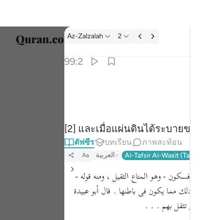
ตัฟซีร: Az-Zalzalah 99:2
Az-Zalzalah
2
เลือก
99:2
Englis
واخرجت الارض اثقالها ٢
العربية
وَأَخْرَجَتِ ٱلْأَرْضُ أَثْقَالَهَا ٢
বাংলা
[2] และเมื่อแผ่นดินได้ระบายของหน
ارسی
ตัฟซีร
บทเรียน
ภาพสะท้อน
França
العربية
Al-Tafsir Al-Wasit (Tantawi)
T
Aa
Indon
ِقْل - بكسر فسكون - وهو المتاع الثقيل ، ومنه قوله -
Italia
ن أموات وكنوز وغير ذلك مما يكون فى باطنها . قال أبو عبيدة
لأن الأرض تثقل بهم . . .
Dutch