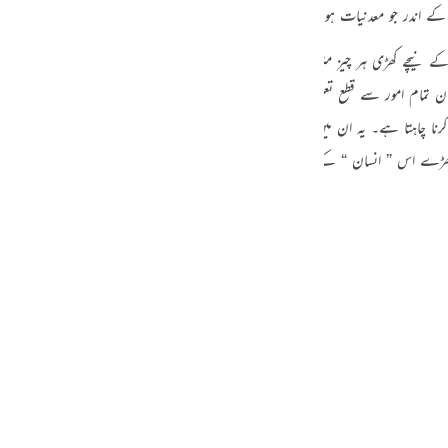
س کے اندر جو معدنیات ہوں گے وہ ان کو اٹھاکر باہر پھینک دے گی ، گویا اس بوجھ کو باہ
guês
ий
کے نیچے کھڑی ہر چیز متزلزل محسوس کرتے ہیں کہ وہ ڈگمگا رہے ہیں ، لڑکھڑا رہے
ان تمام امور سے قطع تعلق کرلیتا ہے جو انسان کو اس زمین سے وابستہ کرتے ہیں اور
رنا چاہتا ہے۔ یہ ان میں سے پہلا اثر ہے اور قرآن کی یہ منفرد آیات سنتے ہی یہ ا
ไทย
ڑے اس ” انسان “ کے تاثرات قلم بند کرتا ہے ، جو ان مناظر کو دیکھ رہا ہوگا۔
e
中文
u
ol
ili
Việt