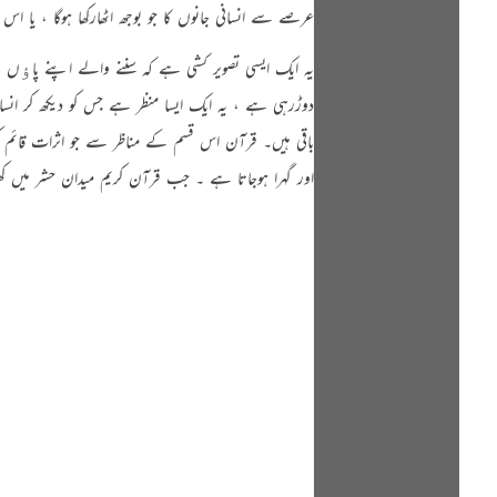
عرصے سے انسانی جانوں کا جو بوجھ اٹھارکھا ہوگا ، یا ا
یہ ایک ایسی تصویر کشی ہے کہ سننے والے اپنے پاﺅں 
دوڑرہی ہے ، یہ ایک ایسا منظر ہے جس کو دیکھ کر انس
باقی ہیں۔ قرآن اس قسم کے مناظر سے جو اثرات قائم ک
اور گہرا ہوجاتا ہے ۔ جب قرآن کریم میدان حشر میں کھ