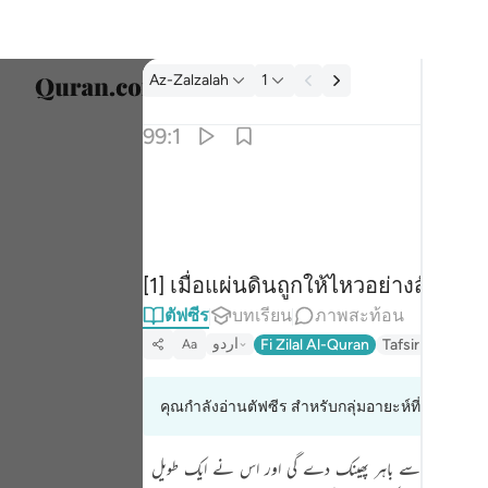
ตัฟซีร: Az-Zalzalah 99:1
Az-Zalzalah
1
เลือก
99:1
Englis
اذا زلزلت الارض زلزالها ١
العربية
إِذَا زُلْزِلَتِ ٱلْأَرْضُ زِلْزَالَهَا ١
বাংলা
[1] เมื่อแผ่นดินถูกให้ไหวอย่างสั่นสะ
ارسی
ตัฟซีร
บทเรียน
ภาพสะท้อน
França
اردو
Fi Zilal Al-Quran
Tafsir Ibn Kathir
Aa
Indon
คุณกำลังอ่านตัฟซีร สำหรับกลุ่มอายะห์ที่ 99:1 ถึง 9
Italia
Dutch
چھ ہوگا ، وہ اسے باہر پھینک دے گی اور اس نے ایک طویل