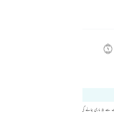
ภาษา
ลงชื่อเข้าใช้
h
ﱹ
ท้านของมัน
ف
is
Bayan Ul Quran
Tazkir Ul Quran
esia
9:2
no
ے ہلا ماری جائے گی اور ایک شدید زلزلہ برپا ہوگا اور زمین کے پیٹ کے اندر جو ک