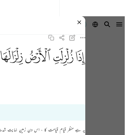
ลงชื่อเข้าใช้
ﱵ
ﱶ
ﱷ
ﱸ
یہ ہے منظر قیام قیامت کا ، اس دن زمین نہایت شدت س