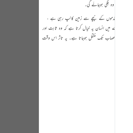
ر پھینک کر وہ ہلکی ہوجائے گی۔
Portu
русск
 ہیں ، ان کے قدموں کے نیچے سے زمین کانپ رہی ہے ،
 جن کے بارے میں انسان یہ خیال کرتا ہے کہ وہ ثابت اور
Shqip
ثر انسان کے اعصاب تک منتقل ہوجاتا ہے۔ یہ تاثر اس وقت
ภาษา
Türkç
اردو
简体
Melay
Españ
Kiswah
Tiếng 