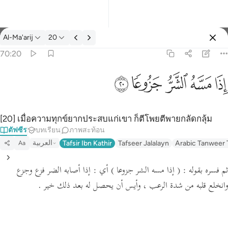
ตัฟซีร: Al-Ma'arij 70:20
Al-Ma'arij
20
ลงชื่อเข้าใช้
70:20
اذا مسه الشر جزوعا ٢٠
ﱰ
ﱱ
ﱲ
ﱳ
ﱴ
إِذَا مَسَّهُ ٱلشَّرُّ جَزُوعًۭا ٢٠
[20] เมื่อความทุกข์ยากประสบแก่เขา ก็ตีโพยตีพายกลัดกลุ้ม
ตัฟซีร
บทเรียน
ภาพสะท้อน
العربية
Tafsir Ibn Kathir
Tafseer Jalalayn
Arabic Tanweer 
Aa
ثم فسره بقوله :
( إذا مسه الشر جزوعا )
أي : إذا أصابه الضر فزع وجزع
وانخلع قلبه من شدة الرعب ، وأيس أن يحصل له بعد ذلك خير .