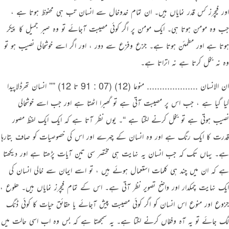
اور فیچرز کس قدر نمایاں ہیں۔ ان تمام خدوخال سے انسان تب ہی محفوظ ہوتا ہے ،
جب وہ مومن ہوتا ہی۔ ایک مومن پر اگر کوئی مصیبت آجائے تو وہ صبر جمیل کا پیکر
ہوتا ہے اور مطمئن ہوتا ہے۔ جزع وفزع سے دور ، اور اگر اسے خوشحالی نصیب ہو تو
وہ نہ بخل کرتا ہے نہ اتراتا ہے۔
ان الانسان .................... منوعا (12) (07 : 91 تا 12) ”” انسان تھرڈلاپیدا
کیا گیا ہے ، جب اس پر مصیبت آتی ہے تو گھبرا اٹھتا ہے اور جب اسے خوشحالی
نصیب ہوتی ہے تو بخل کرنے لگتا ہے “۔ یوں نظر آتا ہے کہ ایک ایک لفظ مصور
قدرت کا ایک رنگ ہے اور وہ انسان کے چہرے اور اس کی خصوصیات کو صاف بتارہا
ہے۔ یہاں تک کہ جب انسان یہ نہایت ہی مختصر سی تین آیات پڑھتا ہے اور دیکھتا
ہے کہ ان میں چند ہی کلمات استعمال ہوئے ہیں ، تو اسے ایمان سے خالی انسان کی
ایک نہایت چمکدار اور واضح تصویر نظر آتی ہے۔ اس کے تمام فیچرز نمایاں ہیں۔ ھلوع ،
جزوع اور منوع اس انسان کو اگر کوئی مصیبت پیش آجائے یا حقائق حیات کا کوئی ڈنگ
لگ جائے تو یہ آہ وفغاں کرنے لگتا ہے۔ یہ سمجھتا ہے کہ بس وہ اب اسی حالت میں