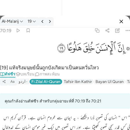
ตัฟซีร: Al-Ma'arij 70:19
Al-Ma'arij
19
ลงชื่อเข้าใช้
70:19
۞ ان الانسان خلق هلوعا ١٩
ﱪ ﱫ
ﱬ
ﱭ
ﱮ
ﱯ
۞ إِنَّ ٱلْإِنسَـٰنَ خُلِقَ هَلُوعًا ١٩
[19] แท้จริงมนุษย์นั้นถูกบังเกิดมาเป็นคนหวั่นไหว
ตัฟซีร
บทเรียน
ภาพสะท้อน
اردو
Fi Zilal Al-Quran
Tafsir Ibn Kathir
Bayan Ul Quran
T
Aa
คุณกำลังอ่านตัฟซีร สำหรับกลุ่มอายะห์ที่ 70:19 ถึง 70:21
” اس “ انسان کی تصویر ذرا دیکھئے ، یہ ایمان سے محروم انسان ہے۔ قرآن کریم اس
کی کس قدر سچی تصویر کھینچتا ہے۔ اور اس تصویر میں ایک غیر مومن انسان کے خدوخال