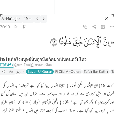
ตัฟซีร: Al-Ma'arij 70:19
Al-Ma'arij
19
ลงชื่อเข้าใช้
70:19
۞ ان الانسان خلق هلوعا ١٩
ﱪ ﱫ
ﱬ
ﱭ
ﱮ
ﱯ
۞ إِنَّ ٱلْإِنسَـٰنَ خُلِقَ هَلُوعًا ١٩
[19] แท้จริงมนุษย์นั้นถูกบังเกิดมาเป็นคนหวั่นไหว
ตัฟซีร
บทเรียน
ภาพสะท้อน
اردو
Bayan Ul Quran
Fi Zilal Al-Quran
Tafsir Ibn Kathir
T
Aa
آیت 19{ اِنَّ الْاِنْسَانَ خُلِقَ ہَلُوْعًا۔ } ”یقینا انسان پیدا کیا گیا ہے تھڑدلا۔“ یہ انسان کی
فطری اور جبلی کمزوری ہے کہ وہ تھڑدلا اور بےصبرا ہے۔ قرآن مجید میں انسان کی کئی
اور کمزوریوں کا ذکر بھی آیا ہے ‘ مثلاً : { وَخُلِقَ الْاِنْسَانُ ضَعِیْفًا۔ } النساء کہ انسان فطری
طور پر کمزور پیدا کیا گیا ہے۔ سورة الاحزاب کی آیت 72 میں انسان کو ظَلُوْمًا جَھُوْلًا قرار