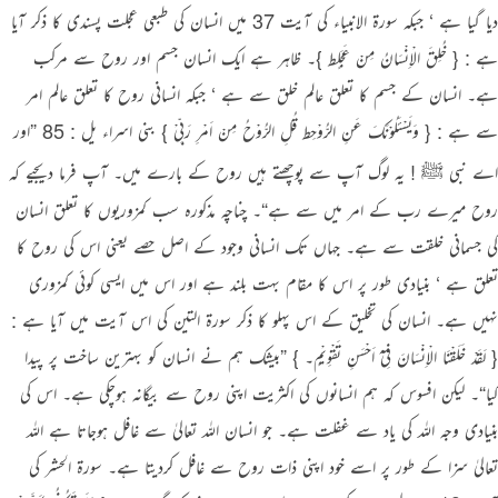
دیا گیا ہے ‘ جبکہ سورة الانبیاء کی آیت 37 میں انسان کی طبعی عجلت پسندی کا ذکر آیا
ہے : { خُلِقَ الْاِنْسَانُ مِنْ عَجَلٍط }۔ ظاہر ہے ایک انسان جسم اور روح سے مرکب
ہے۔ انسان کے جسم کا تعلق عالم خلق سے ہے ‘ جبکہ انسانی روح کا تعلق عالم امر
سے ہے : { وَیَسْئَلُوْنَکَ عَنِ الرُّوْحِط قُلِ الرُّوْحُ مِنْ اَمْرِ رَبِّیْ } بنی اسراء یل : 85 ”اور
اے نبی ﷺ ! یہ لوگ آپ سے پوچھتے ہیں روح کے بارے میں۔ آپ فرما دیجیے کہ
روح میرے رب کے امر میں سے ہے“۔ چناچہ مذکورہ سب کمزوریوں کا تعلق انسان
کی جسمانی خلقت سے ہے۔ جہاں تک انسانی وجود کے اصل حصے یعنی اس کی روح کا
تعلق ہے ‘ بنیادی طور پر اس کا مقام بہت بلند ہے اور اس میں ایسی کوئی کمزوری
نہیں ہے۔ انسان کی تخلیق کے اس پہلو کا ذکر سورة التین کی اس آیت میں آیا ہے :
{ لَقَدْ خَلَقْنَا الْاِنْسَانَ فِیْٓ اَحْسَنِ تَقْوِیْمٍ۔ } ”بیشک ہم نے انسان کو بہترین ساخت پر پیدا
کیا“۔ لیکن افسوس کہ ہم انسانوں کی اکثریت اپنی روح سے بیگانہ ہوچکی ہے۔ اس کی
بنیادی وجہ اللہ کی یاد سے غفلت ہے۔ جو انسان اللہ تعالیٰ سے غافل ہوجاتا ہے اللہ
تعالیٰ سزا کے طور پر اسے خود اپنی ذات روح سے غافل کردیتا ہے۔ سورة الحشر کی