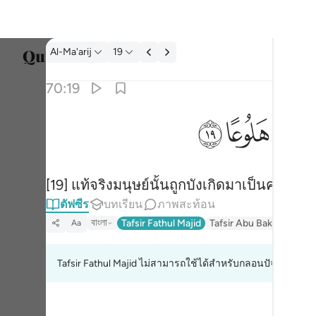
ตัฟซีร: Al-Ma'arij 70:19
Al-Ma'arij
19
เลือก
70:19
Englis
ﱭ
ﱮ
ﱯ
۞ ان الانسان خلق هلوعا ١٩
العربية
۞ إِنَّ ٱلْإِنسَـٰنَ خُلِقَ هَلُوعًا ١٩
বাংলা
[19] แท้จริงมนุษย์นั้นถูกบังเกิดมาเป็นคนหวั่
ارسی
ตัฟซีร
บทเรียน
ภาพสะท้อน
França
বাংলা
Tafsir Fathul Majid
Tafsir Abu Bakr Zakaria
Aa
Indon
Tafsir Fathul Majid ไม่สามารถใช้ได้สำหรับกลอนปัจจุบัน
Italia
Dutch