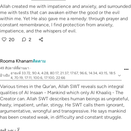
Allah created me with impatience and anxiety, and surrounded
me with tests that can awaken either the good or the evil
within me. Yet He also gave me a remedy: through prayer and
constant remembrance, I find protection from anxiety,
impatience, and the whispers of evil.
20
2
Rooma Khanam
ติดตาม
49 สัปดาห์ที่ผ่านมา
·
อายะห์ 33:72, 90:4, 4:28, 80:17, 21:37, 17:67, 96:6, 14:34, 43:15, 18:5
อ้างอิง
4, 70:19, 17:11, 100:6, 17:100, 22:66
Various times in the Qur'an, Allah SWT reveals such integral
qualities of Al Insaan - Mankind which only Al Khaaliq - The
Creator can. Allah SWT describes human beings as ungrateful,
hasty, impatient, unfair, stingy. He SWT calls them ignorant,
argumentative, wrongful and transgressive. He says mankind
has been created weak, in difficulty and constant struggle.
لا ريب فيه