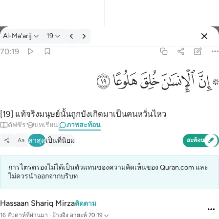
ภาพสะท้อน: Al-Ma'arij 70:19
Al-Ma'arij
19
ลงชื่อเข้าใช้
70:19
۞ ان الانسان خلق هلوعا ١٩
ﱪ ﱫ
ﱬ
ﱭ
ﱮ
ﱯ
۞ إِنَّ ٱلْإِنسَـٰنَ خُلِقَ هَلُوعًا ١٩
[19] แท้จริงมนุษย์นั้นถูกบังเกิดมาเป็นคนหวั่นไหว
ตัฟซีร
บทเรียน
ภาพสะท้อน
ล่าสุด
เป็นที่นิยม
Aa
สะท้อน
การไตร่ตรองไม่ได้เป็นตัวแทนของความคิดเห็นของ Quran.com และ
ไม่ควรนำออกจากบริบท
Hassaan Shariq Mirza
ติดตาม
16 สัปดาห์ที่ผ่านมา
·
อ้างอิง
อายะห์ 70:19