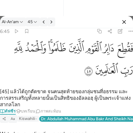
ตัฟซีร: Al-An'am 6:45
Al-An'am
45
ลงชื่อเข้าใช้
6:45
فقطع دابر القوم الذين ظلموا والحمد لله رب العالمين ٤٥
ﱁ
ﱂ
ﱃ
ﱄ
ﱅﱆ
ﱇ
ﱈ
َابِرُ ٱلْقَوْمِ ٱلَّذِينَ ظَلَمُوا۟ ۚ وَٱلْحَمْدُ لِلَّهِ رَبِّ ٱلْعَـٰلَمِينَ ٤٥
ﱉ
ﱊ
ﱋ
[45] แล้วได้ถูกตัดขาด จนคนสุดท้ายของกลุ่มชนที่อธรรม และ
การสรรเสริญทั้งหลายนั้นเป็นสิทธิของอัลลอฮฺ ผู้เป็นพระเจ้าแห่ง
สากลโลก
ตัฟซีร
บทเรียน
ภาพสะท้อน
Kiswahili
Dr. Abdullah Muhammad Abu Bakr And Sheikh Na
Aa