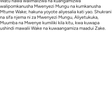
Watu hawa walimalizwa na kuangamizwa
walipomkanusha Mwenyezi Mungu na kumkanusha
Mtume Wake; hakuna yoyote aliyesalia kati yao. Shukrani
na sifa njema ni za Mwenyezi Mungu, Aliyetukuka,
Muumba na Mwenye kumiliki kila kitu, kwa kuwapa
ushindi mawalii Wake na kuwaangamiza maadui Zake.