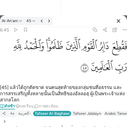
ตัฟซีร: Al-An'am 6:45
Al-An'am
45
ลงชื่อเข้าใช้
6:45
فقطع دابر القوم الذين ظلموا والحمد لله رب العالمين ٤٥
ﱁ
ﱂ
ﱃ
ﱄ
ﱅﱆ
ﱇ
ﱈ
َابِرُ ٱلْقَوْمِ ٱلَّذِينَ ظَلَمُوا۟ ۚ وَٱلْحَمْدُ لِلَّهِ رَبِّ ٱلْعَـٰلَمِينَ ٤٥
ﱉ
ﱊ
ﱋ
[45] แล้วได้ถูกตัดขาด จนคนสุดท้ายของกลุ่มชนที่อธรรม และ
การสรรเสริญทั้งหลายนั้นเป็นสิทธิของอัลลอฮฺ ผู้เป็นพระเจ้าแห่ง
สากลโลก
ตัฟซีร
บทเรียน
ภาพสะท้อน
العربية
Tafseer Al-Baghawi
Tafseer Jalalayn
Arabic Tanw
Aa