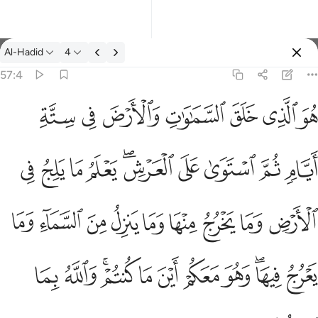
ตัฟซีร: Al-Hadid 57:4
Al-Hadid
4
ลงชื่อเข้าใช้
57:4
سماء وما يعرج فيها وهو معكم اين ما كنتم والله بما تعملون بصير ٤
ﱁ
ﱂ
ﱃ
ﱄ
ﱅ
ﱆ
ﱇ
مَا يَعْرُجُ فِيهَا ۖ وَهُوَ مَعَكُمْ أَيْنَ مَا كُنتُمْ ۚ وَٱللَّهُ بِمَا تَعْمَلُونَ بَصِيرٌۭ ٤
ﱈ
ﱉ
ﱊ
ﱋ
ﱌﱍ
ﱎ
ﱏ
ﱐ
ﱑ
ﱒ
ﱓ
ﱔ
ﱕ
ﱖ
ﱗ
ﱘ
ﱙ
ﱚ
ﱛ
ﱜﱝ
ﱞ
ﱟ
ﱠ
ﱡ
ﱢﱣ
ﱤ
ﱥ