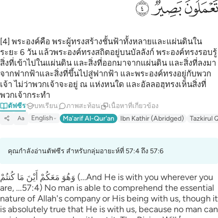
ﱦ
ﱧ
ﱨ
[4] พระองค์คือ พระผู้ทรงสร้างชั้นฟ้าทั้งหลายและแผ่นดินใน
ระยะ 6 วัน แล้วพระองค์ทรงสถิตอยู่บนบัลลังก์ พระองค์ทรงรอบรู้
สิ่งที่เข้าไปในแผ่นดิน และสิ่งที่ออกมาจากแผ่นดิน และสิ่งที่ลงมา
จากฟากฟ้าและสิ่งที่ขึ้นไปสู่ฟากฟ้า และพระองค์ทรงอยู่กับพวก
เจ้า ไม่ว่าพวกเจ้าจะอยู่ ณ แห่งหนใด และอัลลอฮฺทรงเห็นสิ่งที่
พวกเจ้ากระทำ
ตัฟซีร
บทเรียน
ภาพสะท้อน
เนื้อหาที่เกี่ยวข้อง
English
Ma'arif Al-Qur'an
Ibn Kathir (Abridged)
Tazkirul 
Aa
คุณกำลังอ่านตัฟซีร สำหรับกลุ่มอายะห์ที่ 57:4 ถึง 57:6
وَهُوَ مَعَكُمْ أَيْنَ مَا كُنتُمْ (...And He is with you wherever you
are, ...57:4) No man is able to comprehend the essential
nature of Allah's company or His being with us, though it
is absolutely true that He is with us, because no man can