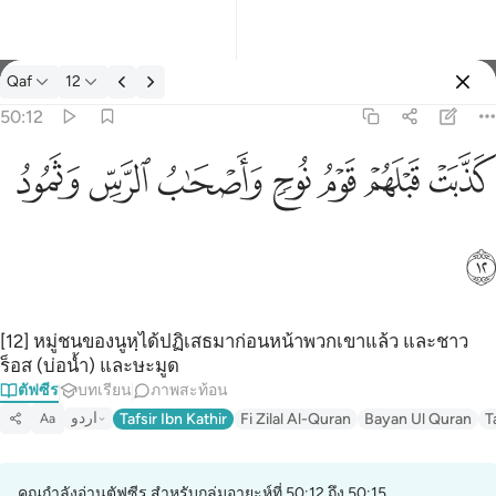
ตัฟซีร: Qaf 50:12
Qaf
12
ลงชื่อเข้าใช้
50:12
كذبت قبلهم قوم نوح واصحاب الرس وثمود ١٢
ﲫ
ﲬ
ﲭ
ﲮ
ﲯ
ﲰ
ﲱ
كَذَّبَتْ قَبْلَهُمْ قَوْمُ نُوحٍۢ وَأَصْحَـٰبُ ٱلرَّسِّ وَثَمُودُ ١٢
ﲲ
[12] หมู่ชนของนูหฺได้ปฏิเสธมาก่อนหน้าพวกเขาแล้ว และชาว
ร็อส (บ่อน้ำ) และษะมูด
ตัฟซีร
บทเรียน
ภาพสะท้อน
اردو
Tafsir Ibn Kathir
Fi Zilal Al-Quran
Bayan Ul Quran
T
Aa
คุณกำลังอ่านตัฟซีร สำหรับกลุ่มอายะห์ที่ 50:12 ถึง 50:15