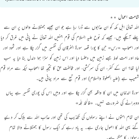
شامت اعمال ٭٭
اللہ تعالیٰ اہل مکہ کو ان عذابوں سے ڈرا رہا ہے جو ان جیسے جھٹلانے والوں پر ان سے
پہلے آچکے ہیں، جیسے کہ نوح علیہ السلام کی قوم جنہیں اللہ تعالیٰ نے پانی میں غرق کر دیا
اور اصحاب
«رس»
جن کا پورا قصہ سورۃ الفرقان کی تفسیر میں گزر چکا ہے اور ثمود اور
عاد اور امت لوط جسے زمین میں دھنسا دیا اور اس زمین کو سڑا ہوا دلدل بنا دیا یہ سب
کیا تھا؟ ان کے کفر، ان کی سرکشی، اور مخالفت حق کا نتیجہ تھا اصحاب ایکہ سے مراد قوم
شعیب ہے
(‏علیہ الصلوۃ والسلام)
اور قوم تبع سے مراد یمانی ہیں۔
سورۃ الدخان میں ان کا واقعہ بھی گزر چکا ہے اور وہیں اس کی پوری تفسیر ہے یہاں
دوہرانے کی ضرورت نہیں۔
«فالْحَمْدُ لِلَّـه»
ان تمام امتوں نے اپنے رسولوں کی تکذیب کی تھی اور عذاب اللہ سے ہلاک کر دئیے
گئے یہی اللہ کا اصول جاری ہے۔ یہ یاد رہے کہ ایک رسول کا جھٹلانے والا تمام
رسولوں کا منکر ہے۔