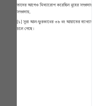
Portu
তাদের আগেও মিথ্যারোপ করেছিল নূহের সম্প্রদায়, রাস্ এ
সম্প্রদায়,
русск
[১] সূরা আল-ফুরকানের ৩৮ নং আয়াতের ব্যাখ্যায় ‘রাস’ এর
Shqip
চলে গেছে।
ภาษา
Türkç
اردو
简体
Melay
Españ
Kiswah
Tiếng 