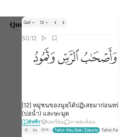
ตัฟซีร: Qaf 50:12
Qaf
12
เลือก
50:12
Englis
ﲮ
ﲯ
ﲰ
ﲱ
كذبت قبلهم قوم نوح واصحاب الرس وثمود ١٢
العربية
كَذَّبَتْ قَبْلَهُمْ قَوْمُ نُوحٍۢ وَأَصْحَـٰبُ ٱلرَّسِّ وَثَمُودُ ١٢
বাংলা
ارسی
França
Indon
[12] หมู่ชนของนูหฺได้ปฏิเสธมาก่อนหน้าพว
(บ่อน้ำ) และษะมูด
Italia
ตัฟซีร
บทเรียน
ภาพสะท้อน
Dutch
বাংলা
Tafsir Abu Bakr Zakaria
Tafsir Fathul Majid
Aa