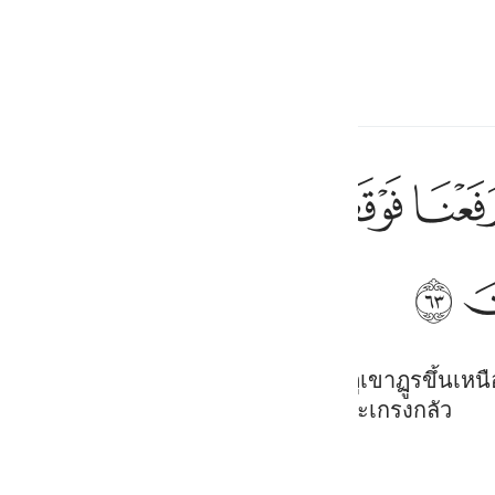
ภาษา
ลงชื่อเข้าใช้
h
ﱞ
ﱟ
ﱠ
ﱡ
ﱢ
واذ اخذنا ميثاقكم ورفعنا فوقكم الطور خذوا
وَإِذْ أَخَذْنَا مِيثَـٰقَكُمْ وَرَفَعْنَا فَوْقَكُمُ ٱلطُّورَ خُذُوا۟ مَآ ءَات
ﱩ
ف
is
esia
มั่นสัญญาจากพวกเจ้า และเราได้ยกภูเขาฏูรขึ้นเหนือพว
กถึงสิ่งที่มีอยู่ในนั้น หวังว่าพวกเจ้าจะเกรงกลัว
no
Tafsir Ibn Kathir
Bayan Ul Quran