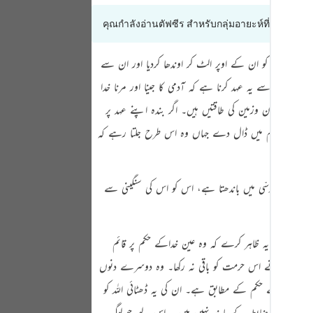
Portu
คุณกำลังอ่านตัฟซีร สำหรับกลุ่มอายะห์ที่ 2:63 ถึง 2
русск
ا نے پہاڑ کو ان کے اوپر الٹ کر اوندھا کردیا اور ان سے
Shqip
 گویا اللہ سے یہ عہد کرنا ہے کہ آدمی کا جینا اور مرنا خدا
ภาษา
ں آسمان وزمین کی طاقتیں ہیں۔ اگر بندہ اپنے عہد پر
Türkç
دا اس کو جہنم میں ڈال دے جہاں وہ اس طرح جلتا رہے کہ
اردو
简体
یمان کی رسّی میں باندھتا ہے، اس کو اس کی سنگینی سے
Melay
Españ
ے ذریعے یہ ظاہر کرے کہ وہ عین خداکے حکم پر قائم
Kiswah
گر انھوں نے اس حرمت کو باقی نہ رکھا۔ وہ دوسرے دنوں
عین خدا کے حکم کے مطابق ہے۔ ان کی یہ ڈھٹائی اللہ کو
Tiếng 
کسی اخلاقی ضابطہ کے پابند نہیں ہیں ۔ اس لیے جو لوگ