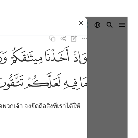
ลงชื่อเข้าใช้
ﱚ
ﱛ
ﱜ
ﱝ
ﱥ
ﱦ
ﱧ
ﱨ
กเจ้า จงยึดถือสิ่งที่เราได้ให้