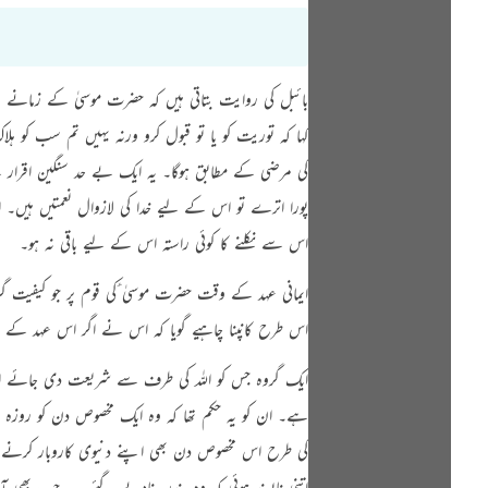
بائبل کی روایت بتاتی ہیں کہ حضرت موسیٰ کے زمانے می
کہا کہ توریت کو یا تو قبول کرو ورنہ یہیں تم سب کو ہلاک 
کی مرضی کے مطابق ہوگا۔ یہ ایک بے حد سنگین اقرار ہ
پورا اترے تو اس کے لیے خدا کی لازوال نعمتیں ہیں۔
اس سے نکلنے کا کوئی راستہ اس کے لیے باقی نہ ہو۔
ایمانی عہد کے وقت حضرت موسیٰ ؑکی قوم پر جو کیفیت 
اس طرح کانپنا چاہیے گویا کہ اس نے اگر اس عہد کے خ
ایک گروہ جس کو اللہ کی طرف سے شریعت دی جائے اس 
ہے۔ ان کو یہ حکم تھا کہ وہ ایک مخصوص دن کو روزہ
کی طرح اس مخصوص دن بھی اپنے دنیوی کاروبار کرنے لگ
اتنی ناپسند ہوئی کہ وہ بندر بناديے گئے — جب بھی ا