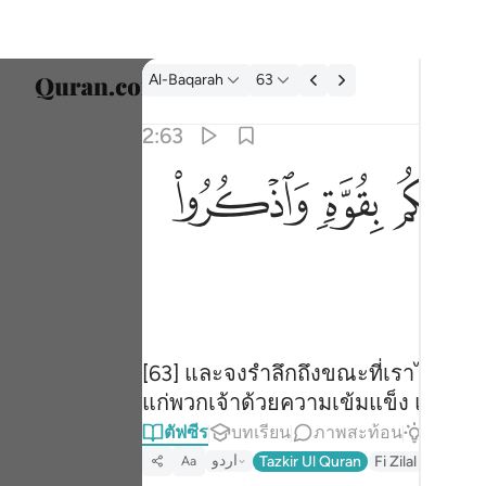
ตัฟซีร: Al-Baqarah 2:63
Al-Baqarah
63
เลือก
2:63
Englis
ﱣ
ﱤ
 ما اتيناكم بقوة واذكروا ما فيه لعلكم تتقون ٦٣
العربية
َيْنَـٰكُم بِقُوَّةٍۢ وَٱذْكُرُوا۟ مَا فِيهِ لَعَلَّكُمْ تَتَّقُونَ ٦٣
বাংলা
ارسی
França
Indon
[63] และจงรำลึกถึงขณะที่เราได้เอาคำ
แก่พวกเจ้าด้วยความเข้มแข็ง และจงรำลึ
Italia
ตัฟซีร
บทเรียน
ภาพสะท้อน
คำตอบ
Dutch
اردو
Tazkir Ul Quran
Fi Zilal Al-Quran
Aa