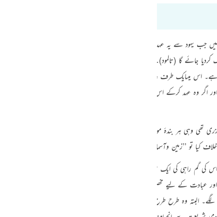
guês
:66
ий
ں جب یہود سے یہ عہد لیاگیا کہ وہ خدائی تعلیمات پر ٹھیک ٹھیک عمل کریں گے تو ’’خد
کردیا جائے گا (تالمود)۔یہی معاملہ ہر اس شخص کا ہے جو اللہ پر ایمان لاتا ہے۔ ایمان لانا
ไทย
ے۔ اس میںایک طرف عاجز بندہ ہوتا ہے۔ اور دوسری طرف وہ خداہوتاہے جس کے ہاتھ می
e
 اور اگر وہ عہد کرکے اس سے پھر جائے تو اس کے لیے یہ شدید خطرہ ہے کہ اس کا خ
中文
گزری تھی وہی ہر بندۂ مومن سے مطلوب ہے— ہر شخص جو اپنے آپ کو اللہ کے ساتھ ا
u
لاف کیا تو ’’زمین وآسمان اس کے اوپر گر پڑیں گے‘‘۔
ol
کی گم راہی کی ایک صورت یہ ہوتی ہے کہ وہ عملاً اس کے خلاف چلے اور تاویلوں ک
ili
 اور عبادت کے لیے مخصوص رکھیں ۔ اس دن کسی قسم کا کوئی دنیوی کام نہ کریں ۔ م
ے۔ البتہ وہ طرح طرح کی لفظی تاویلوں سے ظاہر کرتے کہ وہ جو کچھ کر رہے ہیں وہ 
Việt
ٓدمی شریعت سے انحراف کرتاہے تو وہ اپنے آپ کو جانوروں کی سطح پر لے جاتاہے جو 