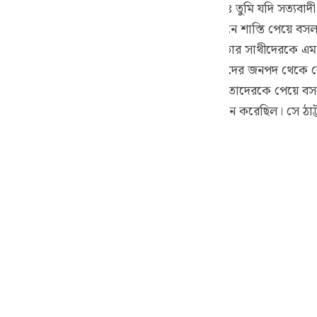
 যেমন সূরা আশ-শু‘আরায় এসেছে, তারা বলেছিলঃ তুমি যদি সত্যবা
guês
স্তির কথা উল্লেখ করে বলেনঃ তাদেরকে ছায়ার দিনে শাস্তি পেয়ে ব
ий
 ৮৮ নং আয়াতে তারা শু‘আইব ‘আলাইহিস সালাম ও তার সাথীদেরকে এম
বং যারা তোমার উপর ঈমান এনেছে তাদেরকে আমাদের জনপদ থেকে 
‘আলা তাদের শাস্তির কথা উল্লেখ করে বলেছেনঃ “তাদেরকে পেয়ে বস
ไทย
স সালাম-এর সালাত নিয়ে ঠাট্টা করে তাকে অপমান করেছিল। সে ঠাট্টা
e
 [সূরা হুদঃ ৯৪]
中文
u
ol
ili
Việt