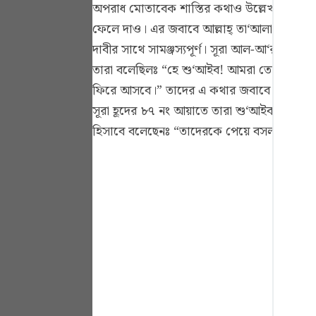
অপরাধ মোতাবেক শাস্তির কথাও উল্লেখ করেছেন।
Portu
ফেলে দাও। এর জবাবে আল্লাহ্‌ তা‘আলা তাদের শা
русск
দাবীর সাথে সামঞ্জস্যপূর্ণ। সূরা আল-আ‘রাফের
Shqip
তারা বলেছিলঃ “হে শু‘আইব! আমরা তোমাকে এ
ফিরে আসবে।” তাদের এ কথার জবাবে আল্লাহ্‌ তা
ภาษา
সূরা হূদের ৮৭ নং আয়াতে তারা শু‘আইব ‘আলাইহি
Türkç
হিসাবে বলেছেনঃ “তাদেরকে পেয়ে বসল চিৎকার।”
اردو
简体
Melay
Españ
Kiswah
Tiếng 