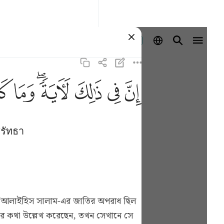
ลงชื่อเข้าใช้
ﱳ
ﱴ
ﱵ
ﱶﱷ
ﱸ
ﱹ
ศรัทธา
ব ‘আলাইহিস সালাম-এর জাতির অপরাধ ছিল
রাধের কথা উল্লেখ করেছেন, তখন সেখানে সে