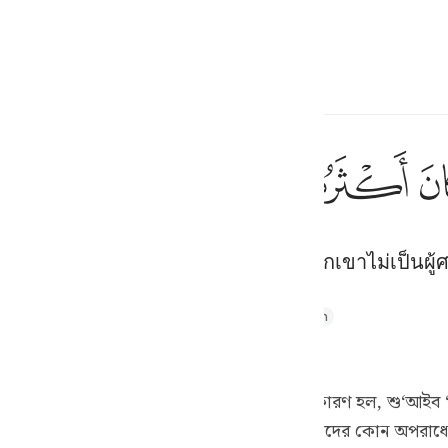
ภาษา
ลงชื่อเข้าใช้
h
ﱺ
ﱻ
ﱼ
إِ
าณหนึ่งอย่างแน่นอน แต่ส่วนมากของพวกเขาไม่เป็นผู้
ف
is
thul Majid
Tafseer Ibn Kathir
Tafsir Ahsanul Bayaan
esia
 অধিকাংশই মুমিন নয়।
no
ের কথা পবিত্র কুরআনে বিভিন্নভাবে এসেছে। এর কারণ হল, শু‘আই
 তাদের শাস্তি হয়েছিল। সুতরাং আল্লাহ্‌ তা‘আলা যখন তাদের কোন অপ