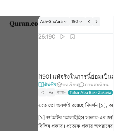
ตัฟซีร: Ash-Shu'ara 26:190
Ash-Shu'ara
190
เลือก
26:190
Englis
ان في ذالك لاية وما كان اكثرهم مومنين ١٩٠
العربية
نَّ فِى ذَٰلِكَ لَـَٔايَةًۭ ۖ وَمَا كَانَ أَكْثَرُهُم مُّؤْمِنِينَ ١٩٠
বাংলা
[190] แท้จริงในการนี้ย่อมเป็นสัญญ
ارسی
ตัฟซีร
บทเรียน
ภาพสะท้อน
França
বাংলা
Tafsir Abu Bakr Zakaria
Tafsir Fa
Aa
Indon
এতে তো অবশ্যই রয়েছে নিদর্শন [১], আর তাদের
Italia
[১] শু‘আইব ‘আলাইহিস সালাম-এর জাতির ধ্বংস
Dutch
বিভিন্ন প্রকার। প্রত্যেক প্রকার অপরাধের জন্য