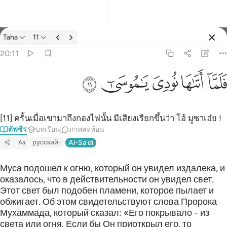
ตัฟซีร: Taha 20:11
Taha
11
ลงชื่อเข้าใช้
20:11
فلما اتاها نودي يا موسى ١١
ﲵ
ﲶ
ﲷ
ﲸ
ﲹ
فَلَمَّآ أَتَىٰهَا نُودِىَ يَـٰمُوسَىٰٓ ١١
[11] ครั้นเมื่อเขามาถึงกองไฟนั้น มีเสียงเรียกขึ้นว่า โอ้ มูซาเอ๋ย !
ตัฟซีร
บทเรียน
ภาพสะท้อน
русский
Al-Sa'di
Aa
Муса подошел к огню, который он увидел издалека, и
оказалось, что в действительности он увидел свет.
Этот свет был подобен пламени, которое пылает и
обжигает. Об этом свидетельствуют слова Пророка
Мухаммада, который сказал: «Его покрывало - из
света или огня. Если бы Он приоткрыл его, то