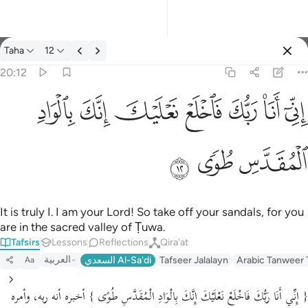
Tafsir: Taha 20:12
Taha
12
Sign in
20:12
اني انا ربك فاخلع نعليك انك بالواد المقدس طوى ١٢
ﲺ
ﲻ
ﲼ
ﲽ
ﲾ
ﲿ
ﳀ
إِنِّىٓ أَنَا۠ رَبُّكَ فَٱخْلَعْ نَعْلَيْكَ ۖ إِنَّكَ بِٱلْوَادِ ٱلْمُقَدَّسِ طُوًۭى ١٢
ﳁ
ﳂ
ﳃ
It is truly I. I am your Lord! So take off your sandals, for you
are in the sacred valley of Ṭuwa.
Tafsirs
Lessons
Reflections
Qira'at
العربية
السعدي Al-Sa'di
Tafseer Jalalayn
Arabic Tanweer 
Aa
{ إِنِّي أَنَا رَبُّكَ فَاخْلَعْ نَعْلَيْكَ إِنَّكَ بِالْوَادِ الْمُقَدَّسِ طُوًى }
أخبره أنه ربه، وأمره