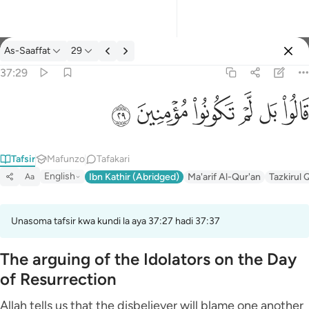
Tafsir: As-Saaffat 37:29
As-Saaffat
29
Ingia
37:29
قالوا بل لم تكونوا مومنين ٢٩
ﱘ
ﱙ
ﱚ
ﱛ
ﱜ
ﱝ
قَالُوا۟ بَل لَّمْ تَكُونُوا۟ مُؤْمِنِينَ ٢٩
Tafsir
Mafunzo
Tafakari
English
Ibn Kathir (Abridged)
Ma'arif Al-Qur'an
Tazkirul 
Aa
Unasoma tafsir kwa kundi la aya 37:27 hadi 37:37
The arguing of the Idolators on the Day
of Resurrection
Allah tells us that the disbeliever will blame one another