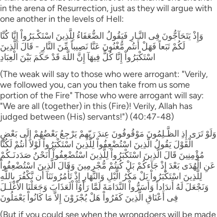
in the arena of Resurrection, just as they will argue with
one another in the levels of Hell:
وَإِذْ يَتَحَآجُّونَ فِى النَّـارِ فَيَقُولُ الضُّعَفَاءُ لِلَّذِينَ اسْتَكْـبَرُواْ إِنَّا كُنَّا
لَكُمْ تَبَعاً فَهَلْ أَنتُم مُّغْنُونَ عَنَّا نَصِيباً مِّنَ النَّارِ - قَالَ الَّذِينَ
اسْتَكْبَرُواْ إِنَّا كُلٌّ فِيهَآ إِنَّ اللَّهَ قَدْ حَكَمَ بَيْنَ الْعِبَادِ
(The weak will say to those who were arrogant: "Verily,
we followed you, can you then take from us some
portion of the Fire" Those who were arrogant will say:
"We are all (together) in this (Fire)! Verily, Allah has
judged between (His) servants!") (40:47-48)
وَلَوْ تَرَى إِذِ الظَّـلِمُونَ مَوْقُوفُونَ عِندَ رَبّهِمْ يَرْجِعُ بَعْضُهُمْ إِلَى بَعْضٍ
الْقَوْلَ يَقُولُ الَّذِينَ اسْتُضْعِفُواْ لِلَّذِينَ اسْتَكْبَرُواْ لَوْلاَ أَنتُمْ لَكُنَّا
مُؤْمِنِينَ قَالَ الَّذِينَ اسْتَكْبَرُواْ لِلَّذِينَ اسْتُضْعِفُواْ أَنَحْنُ صَدَدنَـكُمْ
عَنِ الْهُدَى بَعْدَ إِذْ جَآءكُمْ بَلْ كُنتُمْ مُّجْرِمِينَ وَقَالَ الَّذِينَ اسْتُضْعِفُواْ
لِلَّذِينَ اسْتَكْبَرُواْ بَلْ مَكْرُ الَّيْلِ وَالنَّهَارِ إِذْ تَأْمُرُونَنَآ أَن نَّكْفُرَ بِاللَّهِ
وَنَجْعَلَ لَهُ أَندَاداً وَأَسَرُّواْ النَّدَامَةَ لَمَّا رَأَوُاْ اْلَعَذَابَ وَجَعَلْنَا الاْغْلَـلَ
فِى أَعْنَاقِ الَّذِينَ كَفَرُواْ هَلْ يُجْزَوْنَ إِلاَّ مَا كَانُواْ يَعْمَلُونَ
(But if you could see when the wrongdoers will be made