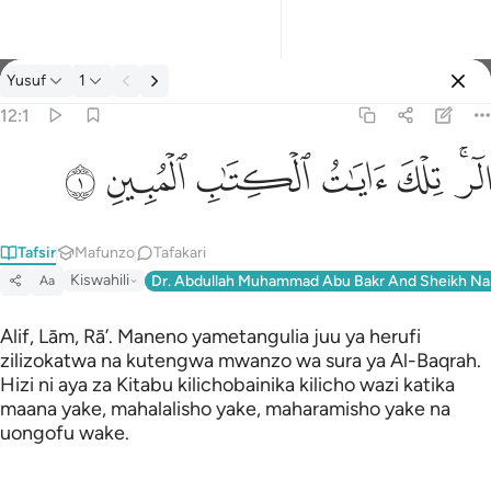
Tafsir: Yusuf 12:1
Yusuf
1
Ingia
12:1
الر تلك ايات الكتاب المبين ١
ﲒﲓ
ﲔ
ﲕ
ﲖ
ﲗ
ﲘ
الٓر ۚ تِلْكَ ءَايَـٰتُ ٱلْكِتَـٰبِ ٱلْمُبِينِ ١
Tafsir
Mafunzo
Tafakari
Kiswahili
Dr. Abdullah Muhammad Abu Bakr And Sheikh Na
Aa
Alif, Lām, Rā’. Maneno yametangulia juu ya herufi
zilizokatwa na kutengwa mwanzo wa sura ya Al-Baqrah.
Hizi ni aya za Kitabu kilichobainika kilicho wazi katika
maana yake, mahalalisho yake, maharamisho yake na
uongofu wake.