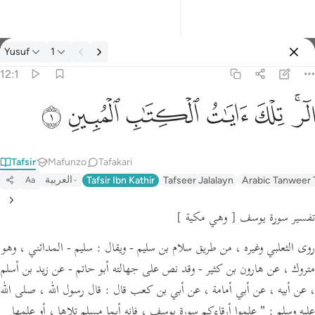
Tafsir: Yusuf 12:1
Yusuf
1
Ingia
12:1
الر تلك ايات الكتاب المبين ١
ﲒﲓ
ﲔ
ﲕ
ﲖ
ﲗ
ﲘ
الٓر ۚ تِلْكَ ءَايَـٰتُ ٱلْكِتَـٰبِ ٱلْمُبِينِ ١
Tafsir
Mafunzo
Tafakari
العربية
Tafsir Ibn Kathir
Tafseer Jalalayn
Arabic Tanweer 
Aa
تفسير سورة يوسف
[ وهي مكية ]
روى الثعلبي وغيره ، من طريق سلام بن سليم -
ويقال :
سليم - المدائني ، وهو
متروك ، عن هارون بن كثير - وقد نص على جهالته أبو حاتم - عن زيد بن أسلم
، عن أبيه ، عن أبي أمامة ،
عن أبي بن كعب قال :
قال رسول الله ،
صلى الله
عليه وسلم :
" علموا أرقاءكم سورة يوسف ، فإنه أيما مسلم تلاها ، أو علمها