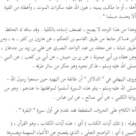
أهله ، أو ما ملكت يمينه ، هون الله عليه سكرات الموت ، وأعطاه من القوة
ألا يحسد مسلما "
.
وهذا من هذا الوجه لا يصح ، لضعف إسناده بالكلية . وقد ساقه له الحافظ
ابن عساكر متابعا من طريق القاسم بن الحكم ، عن هارون بن كثير ، به ، ومن
طريق شبابة ، عن مخلد بن عبد الواحد البصري عن علي بن زيد بن جدعان ،
وعن عطاء بن أبي ميمونة ، عن زر بن حبيش ، عن أبي بن كعب ، عن النبي -
صلى الله عليه وسلم - فذكر نحوه وهو منكر من سائر طرقه .
وروى البيهقي في
" الدلائل "
أن طائفة من اليهود حين سمعوا رسول الله -
صلى الله عليه وسلم - يتلو هذه السورة أسلموا لموافقتها ما عندهم . وهو من
رواية الكلبي ، عن أبي صالح ، عن ابن عباس .
أما الكلام على الحروف المقطعة فقد تقدم في أول سورة
" البقرة "
.
وقوله :
( تلك آيات الكتاب )
أي : هذه آيات الكتاب ، وهو القرآن ،
(
المبين )
أي : الواضح الجلي ، الذي يفصح عن الأشياء المبهمة ويفسرها